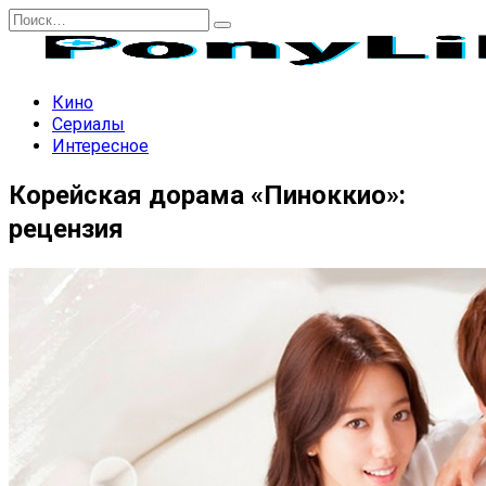
Перейти
Search
к
for:
содержанию
Кино
Сериалы
Интересное
Корейская дорама «Пиноккио»:
рецензия