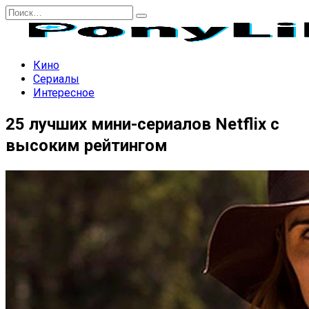
Перейти
Search
к
for:
содержанию
Кино
Сериалы
Интересное
25 лучших мини-сериалов Netflix с
высоким рейтингом