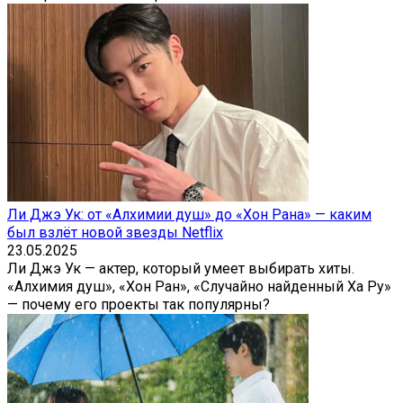
Ли Джэ Ук: от «Алхимии душ» до «Хон Рана» — каким
был взлёт новой звезды Netflix
23.05.2025
Ли Джэ Ук — актер, который умеет выбирать хиты.
«Алхимия душ», «Хон Ран», «Случайно найденный Ха Ру»
— почему его проекты так популярны?