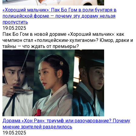
«Хороший мальчик»: Пак Бо Гом в роли бунтаря в
полицейской форме — почему эту дораму нельзя
пропустить
19.05.2025
Пак Бо Гом в новой дораме «Хороший мальчик»: как
чемпион стал «полицейским-хулиганом»? Юмор, драки и
тайны — что ждать от премьеры?
Дорама «Хон Ран»: триумф или разочарование? Почему
мнение зрителей разделилось
19.05.2025