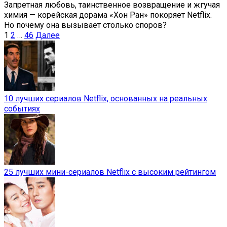
Запретная любовь, таинственное возвращение и жгучая
химия — корейская дорама «Хон Ран» покоряет Netflix.
Но почему она вызывает столько споров?
Пагинация
1
2
…
46
Далее
записей
10 лучших сериалов Netflix, основанных на реальных
событиях
25 лучших мини-сериалов Netflix с высоким рейтингом