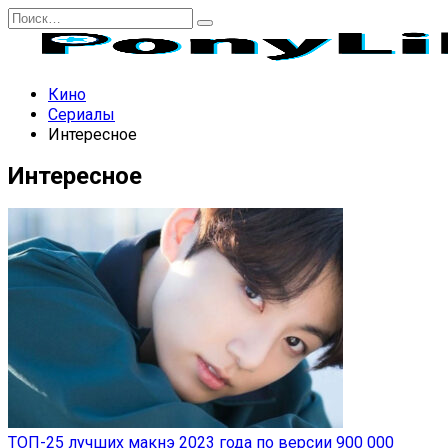
Перейти
Search
к
for:
содержанию
Кино
Сериалы
Интересное
Интересное
ТОП-25 лучших макнэ 2023 года по версии 900 000