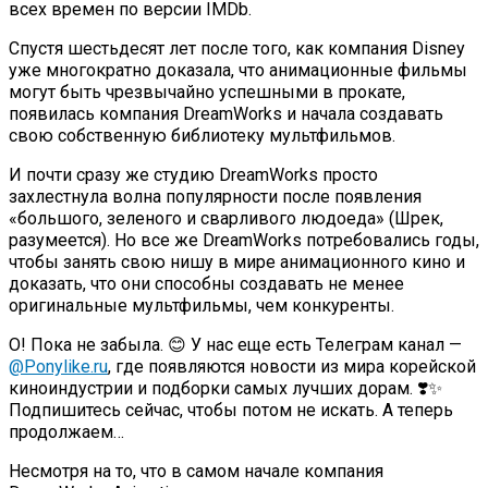
всех времен по версии IMDb.
Спустя шестьдесят лет после того, как компания Disney
уже многократно доказала, что анимационные фильмы
могут быть чрезвычайно успешными в прокате,
появилась компания DreamWorks и начала создавать
свою собственную библиотеку мультфильмов.
И почти сразу же студию DreamWorks просто
захлестнула волна популярности после появления
«большого, зеленого и сварливого людоеда» (Шрек,
разумеется). Но все же DreamWorks потребовались годы,
чтобы занять свою нишу в мире анимационного кино и
доказать, что они способны создавать не менее
оригинальные мультфильмы, чем конкуренты.
О! Пока не забыла. 😊 У нас еще есть Телеграм канал —
@Ponylike.ru
, где появляются новости из мира корейской
киноиндустрии и подборки самых лучших дорам. ❣️✨
Подпишитесь сейчас, чтобы потом не искать. А теперь
продолжаем…
Несмотря на то, что в самом начале компания