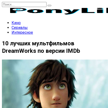
Перейти
Search
к
for:
содержанию
Кино
Сериалы
Интересное
10 лучших мультфильмов
DreamWorks по версии IMDb