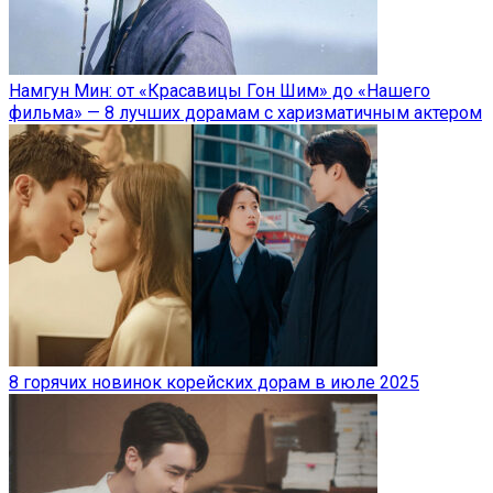
Намгун Мин: от «Красавицы Гон Шим» до «Нашего
фильма» — 8 лучших дорамам с харизматичным актером
8 горячих новинок корейских дорам в июле 2025