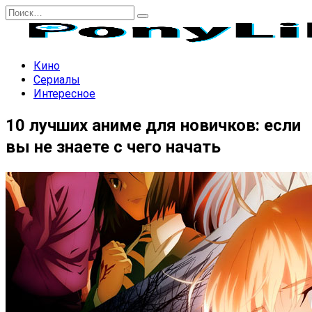
Перейти
Search
к
for:
содержанию
Кино
Сериалы
Интересное
10 лучших аниме для новичков: если
вы не знаете с чего начать