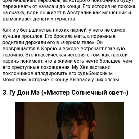
оригинальный персонаж, за которого поклонники будут
переживать от начала и до конца. Его история не похожа
на сказку, ведь он живет в Австралии как мошенник и
выманивает деньги у туристов.
Как и у большинства плохих парней, у него не самое
лучшее прошлое. Его бросила мать, а приемные
родители держали его в «черном теле». Он
возвращается в Корею и вскоре встречает главную
героиню. Это классическая история о том, как плохой
парень понимает, что в жизни есть нечто большее, чем
его преступные похождения. Му Хёк заставил
поклонников аплодировать его судьбоносным
моментам, которые к концу вызвали у них слезы.
3. Гу Дон Мэ («Мистер Солнечный свет»)