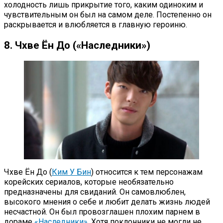
холодность лишь прикрытие того, каким одиноким и
чувствительным он был на самом деле. Постепенно он
раскрывается и влюбляется в главную героиню.
8. Чхве Ён До («Наследники»)
Чхве Ён До (
Ким У Бин
) относится к тем персонажам
корейских сериалов, которые необязательно
предназначены для свиданий. Он самовлюблен,
высокого мнения о себе и любит делать жизнь людей
несчастной. Он был провозглашен плохим парнем в
дораме
«Наследники»
. Хотя поклонники не могли не