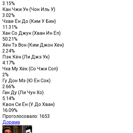
3.15%
Кан Чжи Ун (Чон Иль У)
3.02%
Чхве Ён До (Ким У Бин)
11.31%
Хан Со Джун (Хван Ин Ёп)
50.21%
Хён Тэ Вон (Ким Джон Хён)
2.24%
Пэк Кён (Ли Джэ Ук)
4.17%
Чха Му Хёк (Со Чжи Соп)
2%
Гу Дон Мэ (Ю Ён Сок)
2.66%
Ган Ду (Ли Чун Хо)
5.14%
Квон Си Ён (У До Хван)
16.09%
Проголосовало:
1653
Дорама