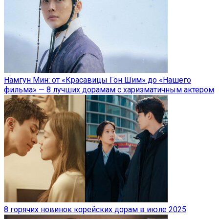
Намгун Мин: от «Красавицы Гон Шим» до «Нашего
фильма» — 8 лучших дорамам с харизматичным актером
8 горячих новинок корейских дорам в июле 2025