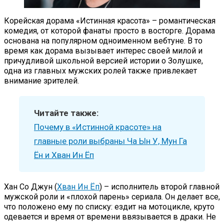
Корейская дорама «Истинная красота» – романтическая
комедия, от которой фанаты просто в восторге. Дорама
основана на популярном одноименном вебтуне. В то
время как дорама вызывает интерес своей милой и
причудливой школьной версией истории о Золушке,
одна из главных мужских ролей также привлекает
внимание зрителей.
Читайте также:
Почему в «Истинной красоте» на
главные роли выбраны Ча Ын У, Мун Га
Ён и Хван Ин Ёп
Хан Со Джун (
Хван Ин Ёп
) – исполнитель второй главной
мужской роли и «плохой парень» сериала. Он делает все,
что положено ему по списку: ездит на мотоцикле, круто
одевается и время от времени ввязывается в драки. Не