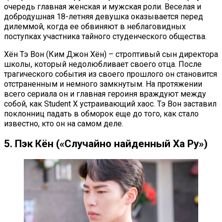
очередь главная женская и мужская роли. Веселая и
добродушная 18-летняя девушка оказывается перед
дилеммой, когда ее обвиняют в неблаговидных
поступках участника тайного студенческого общества.
Хён Тэ Вон (Ким Джон Хён) – строптивый сын директора
школы, который недолюбливает своего отца. После
трагического события из своего прошлого он становится
отстраненным и немного замкнутым. На протяжении
всего сериала он и главная героиня враждуют между
собой, как Student X устраивающий хаос. Тэ Вон заставил
поклонниц падать в обморок еще до того, как стало
известно, кто он на самом деле.
5. Пэк Кён («Случайно найденный Ха Ру»)