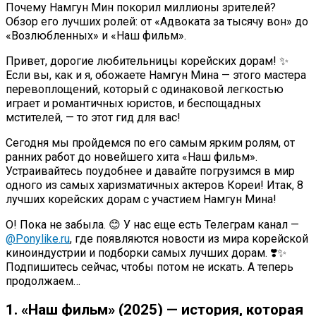
Почему Намгун Мин покорил миллионы зрителей?
Обзор его лучших ролей: от «Адвоката за тысячу вон» до
«Возлюбленных» и «Наш фильм».
Привет, дорогие любительницы корейских дорам! ✨
Если вы, как и я, обожаете Намгун Мина — этого мастера
перевоплощений, который с одинаковой легкостью
играет и романтичных юристов, и беспощадных
мстителей, — то этот гид для вас!
Сегодня мы пройдемся по его самым ярким ролям, от
ранних работ до новейшего хита «Наш фильм».
Устраивайтесь поудобнее и давайте погрузимся в мир
одного из самых харизматичных актеров Кореи! Итак, 8
лучших корейских дорам с участием Намгун Мина!
О! Пока не забыла. 😊 У нас еще есть Телеграм канал —
@Ponylike.ru
, где появляются новости из мира корейской
киноиндустрии и подборки самых лучших дорам. ❣️✨
Подпишитесь сейчас, чтобы потом не искать. А теперь
продолжаем…
1. «Наш фильм» (2025) — история, которая