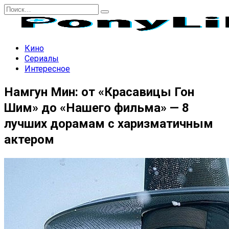
Перейти
Search
к
for:
содержанию
Кино
Сериалы
Интересное
Намгун Мин: от «Красавицы Гон
Шим» до «Нашего фильма» — 8
лучших дорамам с харизматичным
актером