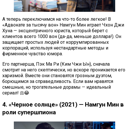
А теперь переключимся на что-то более легкое! В
«Адвокате за тысячу вон» Намгун Мин играет Чхон Джи
Хуна — эксцентричного юриста, который берет с
клиентов всего 1000 вон (да-да, меньше доллара!). Он
защищает простых людей от коррумпированных
корпораций, используя нестандартные методы и
фирменное чувство юмора.
Его партнерша, Пэк Ма Ри (Ким Чжи Ын), сначала
смотрит на него скептически, но вскоре проникается его
харизмой. Вместе они становятся грозным дуэтом,
борющимся за справедливость. Если вам нравятся
смешные, но трогательные дорамы — идеальный
сериал! ⚖️😂
4. «Черное солнце» (2021) — Намгун Мин в
роли супершпиона