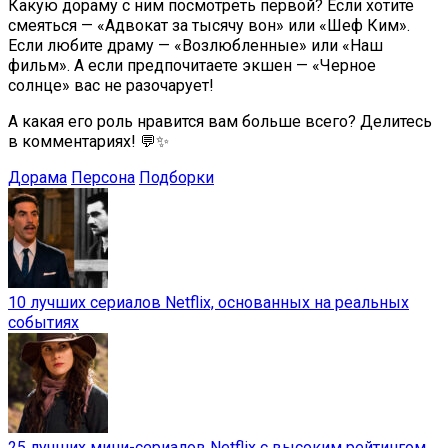
Какую дораму с ним посмотреть первой? Если хотите
смеяться — «Адвокат за тысячу вон» или «Шеф Ким».
Если любите драму — «Возлюбленные» или «Наш
фильм». А если предпочитаете экшен — «Черное
солнце» вас не разочарует!
А какая его роль нравится вам больше всего? Делитесь
в комментариях! 💬✨
Дорама
Персона
Подборки
10 лучших сериалов Netflix, основанных на реальных
событиях
25 лучших мини-сериалов Netflix с высоким рейтингом