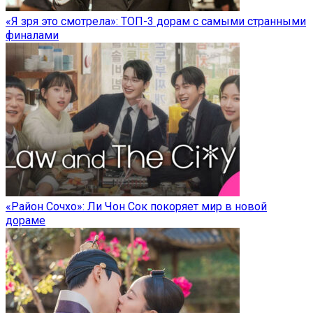
«Я зря это смотрела»: ТОП-3 дорам с самыми странными
финалами
«Район Сочхо»: Ли Чон Сок покоряет мир в новой
дораме