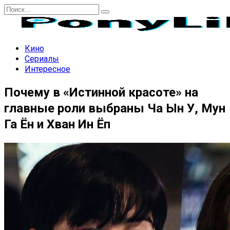
Перейти
Search
к
for:
содержанию
Кино
Сериалы
Интересное
Почему в «Истинной красоте» на
главные роли выбраны Ча Ын У, Мун
Га Ён и Хван Ин Ёп