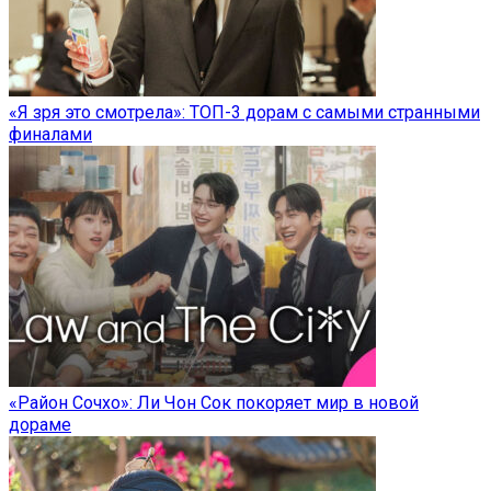
«Я зря это смотрела»: ТОП-3 дорам с самыми странными
финалами
«Район Сочхо»: Ли Чон Сок покоряет мир в новой
дораме