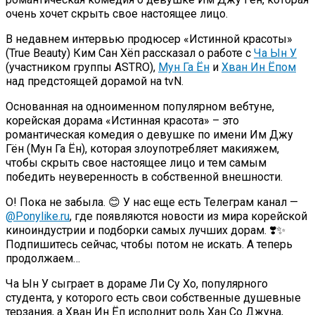
очень хочет скрыть свое настоящее лицо.
В недавнем интервью продюсер «Истинной красоты»
(True Beauty) Ким Сан Хёп рассказал о работе с
Ча Ын У
(участником группы ASTRO),
Мун Га Ён
и
Хван Ин Ёпом
над предстоящей дорамой на tvN.
Основанная на одноименном популярном вебтуне,
корейская дорама «Истинная красота» – это
романтическая комедия о девушке по имени Им Джу
Гён (Мун Га Ён), которая злоупотребляет макияжем,
чтобы скрыть свое настоящее лицо и тем самым
победить неуверенность в собственной внешности.
О! Пока не забыла. 😊 У нас еще есть Телеграм канал —
@Ponylike.ru
, где появляются новости из мира корейской
киноиндустрии и подборки самых лучших дорам. ❣️✨
Подпишитесь сейчас, чтобы потом не искать. А теперь
продолжаем…
Ча Ын У сыграет в дораме Ли Су Хо, популярного
студента, у которого есть свои собственные душевные
терзания, а Хван Ин Ёп исполнит роль Хан Со Джуна,