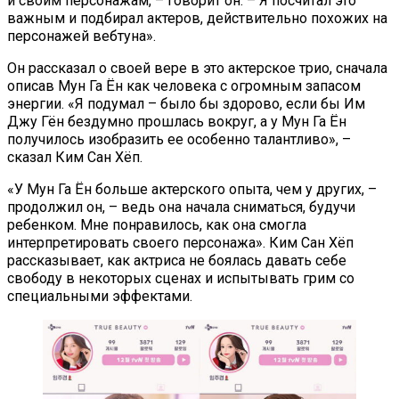
и своим персонажам, – говорит он. – Я посчитал это
важным и подбирал актеров, действительно похожих на
персонажей вебтуна».
Он рассказал о своей вере в это актерское трио, сначала
описав Мун Га Ён как человека с огромным запасом
энергии. «Я подумал – было бы здорово, если бы Им
Джу Гён бездумно прошлась вокруг, а у Мун Га Ён
получилось изобразить ее особенно талантливо», –
сказал Ким Сан Хёп.
«У Мун Га Ён больше актерского опыта, чем у других, –
продолжил он, – ведь она начала сниматься, будучи
ребенком. Мне понравилось, как она смогла
интерпретировать своего персонажа». Ким Сан Хёп
рассказывает, как актриса не боялась давать себе
свободу в некоторых сценах и испытывать грим со
специальными эффектами.