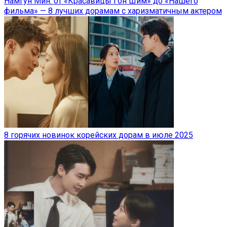
Намгун Мин: от «Красавицы Гон Шим» до «Нашего
фильма» — 8 лучших дорамам с харизматичным актером
8 горячих новинок корейских дорам в июле 2025