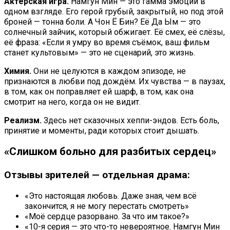
Актёрская игра.
Намгун Мин — это гамма эмоций в
одном взгляде. Его герой грубый, закрытый, но под этой
броней — тонна боли. А Чон Ё Бин? Её Да Ым — это
солнечный зайчик, который обжигает. Её смех, её слёзы,
её фраза: «Если я умру во время съёмок, ваш фильм
станет культовым» — это не сценарий, это жизнь.
Химия.
Они не целуются в каждом эпизоде, не
признаются в любви под дождём. Их чувства — в паузах,
в том, как он поправляет ей шарф, в том, как она
смотрит на него, когда он не видит.
Реализм.
Здесь нет сказочных хеппи-эндов. Есть боль,
принятие и моменты, ради которых стоит дышать.
«Слишком больно для разбитых сердец»
Отзывы зрителей — отдельная драма:
«Это настоящая любовь. Даже зная, чем всё
закончится, я не могу перестать смотреть»
«Моё сердце разорвано. За что им такое?»
«10-я серия — это что-то невероятное. Намгун Мин