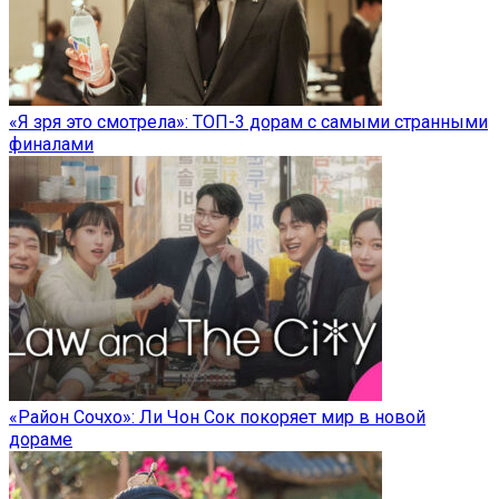
«Я зря это смотрела»: ТОП-3 дорам с самыми странными
финалами
«Район Сочхо»: Ли Чон Сок покоряет мир в новой
дораме