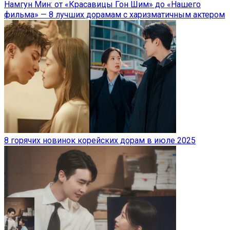
Намгун Мин: от «Красавицы Гон Шим» до «Нашего
фильма» — 8 лучших дорамам с харизматичным актером
8 горячих новинок корейских дорам в июле 2025