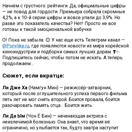
Начнём с грустного: рейтинги. Да, официальные цифры
— не повод для гордости. Премьера собрала скромные
4,2%, а к 10-й серии цифры и вовсе упали до 3,9%. Но
разве это показатель качества? Нет! Просто не все
готовы к такой эмоциональной взбучке.
О! Пока не забыла. 😊 У нас еще есть Телеграм канал —
@Ponylike.ru
, где появляются новости из мира корейской
киноиндустрии и подборки самых лучших дорам. ❣️✨
Подпишитесь сейчас, чтобы потом не искать. А теперь
продолжаем…
Сюжет, если вкратце:
Ли Дже Ха
(Намгун Мин) — режиссёр-затворник,
который после оглушительного успеха первого фильма
пять лет не мог снять второй. Боится провала, боится
разочаровать память отца… Боится жить.
Ли Да Ым
(Чон Ё Бин) — начинающая актриса с
неизлечимой болезнью. Она знает, что время её
ограничено, но улыбается так, будто завтра наступит