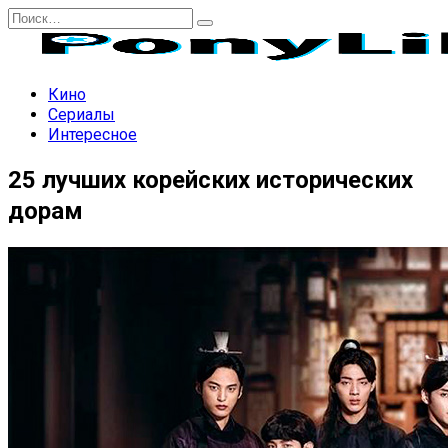
Перейти
Search
к
for:
содержанию
Кино
Сериалы
Интересное
25 лучших корейских исторических
дорам