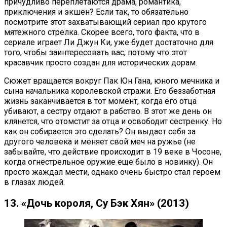
причудливо переплетаются драма, романтика,
приключения и экшен? Если так, то обязательно
посмотрите этот захватывающий сериал про крутого
мятежного стрелка. Скорее всего, того факта, что в
сериале играет Ли Джун Ки, уже будет достаточно для
того, чтобы заинтересовать вас, потому что этот
красавчик просто создан для исторических дорам.
Сюжет вращается вокруг Пак Юн Гана, юного мечника и
сына начальника королевской стражи. Его беззаботная
жизнь заканчивается в тот момент, когда его отца
убивают, а сестру отдают в рабство. В этот же день он
клянется, что отомстит за отца и освободит сестренку. Но
как он собирается это сделать? Он выдает себя за
другого человека и меняет свой меч на ружье (не
забывайте, что действие происходит в 19 веке в Чосоне,
когда огнестрельное оружие еще было в новинку). Он
просто жаждал мести, однако очень быстро стал героем
в глазах людей.
13. «Дочь короля, Су Бэк Хян» (2013)