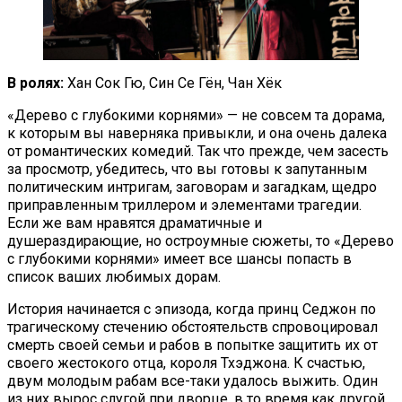
В ролях:
Хан Сок Гю, Син Се Гён, Чан Хёк
«Дерево с глубокими корнями» — не совсем та дорама,
к которым вы наверняка привыкли, и она очень далека
от романтических комедий. Так что прежде, чем засесть
за просмотр, убедитесь, что вы готовы к запутанным
политическим интригам, заговорам и загадкам, щедро
приправленным триллером и элементами трагедии.
Если же вам нравятся драматичные и
душераздирающие, но остроумные сюжеты, то «Дерево
с глубокими корнями» имеет все шансы попасть в
список ваших любимых дорам.
История начинается с эпизода, когда принц Седжон по
трагическому стечению обстоятельств спровоцировал
смерть своей семьи и рабов в попытке защитить их от
своего жестокого отца, короля Тхэджона. К счастью,
двум молодым рабам все-таки удалось выжить. Один
из них вырос слугой при дворце, в то время как другой