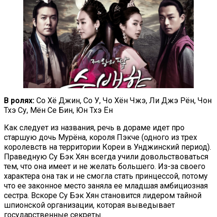
В ролях:
Со Хё Джин, Со У, Чо Хён Чжэ, Ли Джэ Рён, Чон
Тхэ Су, Мён Се Бин, Юн Тхэ Ён
Как следует из названия, речь в дораме идет про
старшую дочь Мурёна, короля Пэкче (одного из трех
королевств на территории Кореи в Унджинский период).
Праведную Су Бэк Хян всегда учили довольствоваться
тем, что она имеет и не желать большего. Из-за своего
характера она так и не смогла стать принцессой, потому
что ее законное место заняла ее младшая амбициозная
сестра. Вскоре Су Бэк Хян становится лидером тайной
шпионской организации, которая выведывает
государственные секреты.