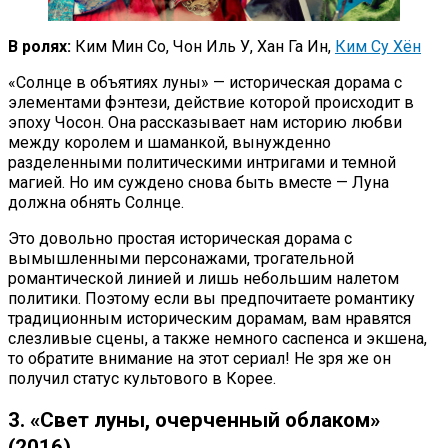
В ролях:
Ким Мин Со, Чон Иль У, Хан Га Ин,
Ким Су Хён
«Солнце в объятиях луны» — историческая дорама с
элементами фэнтези, действие которой происходит в
эпоху Чосон. Она рассказывает нам историю любви
между королем и шаманкой, вынужденно
разделенными политическими интригами и темной
магией. Но им суждено снова быть вместе — Луна
должна обнять Солнце.
Это довольно простая историческая дорама с
вымышленными персонажами, трогательной
романтической линией и лишь небольшим налетом
политики. Поэтому если вы предпочитаете романтику
традиционным историческим дорамам, вам нравятся
слезливые сцены, а также немного саспенса и экшена,
то обратите внимание на этот сериал! Не зря же он
получил статус культового в Корее.
3. «Свет луны, очерченный облаком»
(2016)