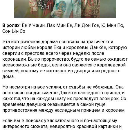
В ролях:
Ён У Чжин, Пак Мин Ён, Ли Дон Гон, Ю Мин Гю,
Сон Ын Со
Эта историческая дорама основана на трагической
истории любви короля Ёка и королевы Данкён, которую
свергли с престола всего через неделю после
коронации. Было пророчество, будто ее семью ожидают
всевозможные беды, если она свяжется с королевской
семьей, поэтому ее изгоняют из дворца и из родного
дома.
Но несмотря на все усилия, от судьбы не убежишь. Она
постоянно сводит вместе Дакён и наследного принца, и
кажется, что на каждом шагу их преследует злой рок. Со
временем девушка оказывается в самой гуще
противостояния между наследным принцем и королем.
Если вы в поисках увлекательного и по-настоящему
интересного сюжета, невероятно красивой картинки и