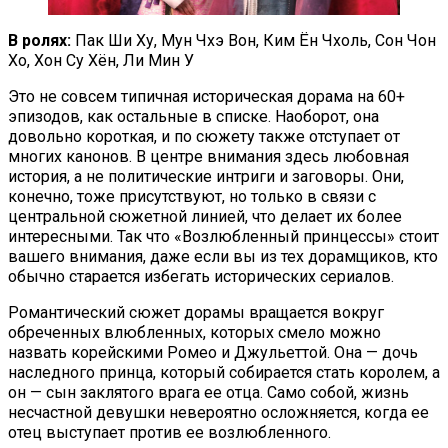
В ролях:
Пак Ши Ху, Мун Чхэ Вон, Ким Ён Чхоль, Сон Чон
Хо, Хон Су Хён, Ли Мин У
Это не совсем типичная историческая дорама на 60+
эпизодов, как остальные в списке. Наоборот, она
довольно короткая, и по сюжету также отступает от
многих канонов. В центре внимания здесь любовная
история, а не политические интриги и заговоры. Они,
конечно, тоже присутствуют, но только в связи с
центральной сюжетной линией, что делает их более
интересными. Так что «Возлюбленный принцессы» стоит
вашего внимания, даже если вы из тех дорамщиков, кто
обычно старается избегать исторических сериалов.
Романтический сюжет дорамы вращается вокруг
обреченных влюбленных, которых смело можно
назвать корейскими Ромео и Джульеттой. Она — дочь
наследного принца, который собирается стать королем, а
он — сын заклятого врага ее отца. Само собой, жизнь
несчастной девушки невероятно осложняется, когда ее
отец выступает против ее возлюбленного.