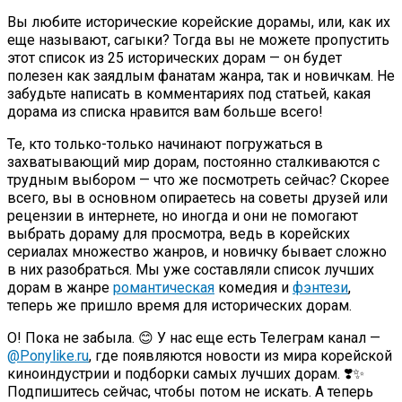
Вы любите исторические корейские дорамы, или, как их
еще называют, сагыки? Тогда вы не можете пропустить
этот список из 25 исторических дорам — он будет
полезен как заядлым фанатам жанра, так и новичкам. Не
забудьте написать в комментариях под статьей, какая
дорама из списка нравится вам больше всего!
Те, кто только-только начинают погружаться в
захватывающий мир дорам, постоянно сталкиваются с
трудным выбором — что же посмотреть сейчас? Скорее
всего, вы в основном опираетесь на советы друзей или
рецензии в интернете, но иногда и они не помогают
выбрать дораму для просмотра, ведь в корейских
сериалах множество жанров, и новичку бывает сложно
в них разобраться. Мы уже составляли список лучших
дорам в жанре
романтическая
комедия и
фэнтези
,
теперь же пришло время для исторических дорам.
О! Пока не забыла. 😊 У нас еще есть Телеграм канал —
@Ponylike.ru
, где появляются новости из мира корейской
киноиндустрии и подборки самых лучших дорам. ❣️✨
Подпишитесь сейчас, чтобы потом не искать. А теперь