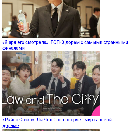
«Я зря это смотрела»: ТОП-3 дорам с самыми странными
финалами
«Район Сочхо»: Ли Чон Сок покоряет мир в новой
дораме