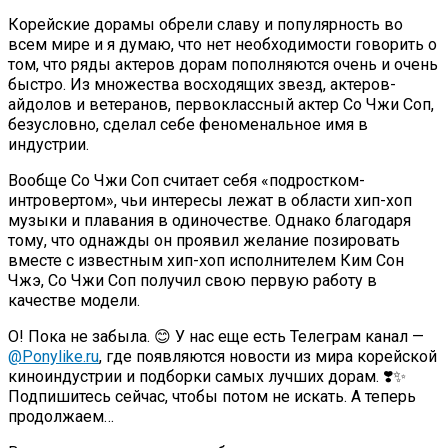
Корейские дорамы обрели славу и популярность во
всем мире и я думаю, что нет необходимости говорить о
том, что ряды актеров дорам пополняются очень и очень
быстро. Из множества восходящих звезд, актеров-
айдолов и ветеранов, первоклассный актер Со Чжи Соп,
безусловно, сделал себе феноменальное имя в
индустрии.
Вообще Со Чжи Соп считает себя «подростком-
интровертом», чьи интересы лежат в области хип-хоп
музыки и плавания в одиночестве. Однако благодаря
тому, что однажды он проявил желание позировать
вместе с известным хип-хоп исполнителем Ким Сон
Чжэ, Со Чжи Соп получил свою первую работу в
качестве модели.
О! Пока не забыла. 😊 У нас еще есть Телеграм канал —
@Ponylike.ru
, где появляются новости из мира корейской
киноиндустрии и подборки самых лучших дорам. ❣️✨
Подпишитесь сейчас, чтобы потом не искать. А теперь
продолжаем…