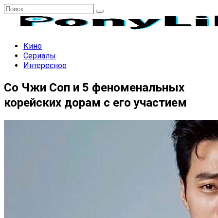
Перейти
Search
к
for:
содержанию
Кино
Сериалы
Интересное
Со Чжи Соп и 5 феноменальных
корейских дорам с его участием