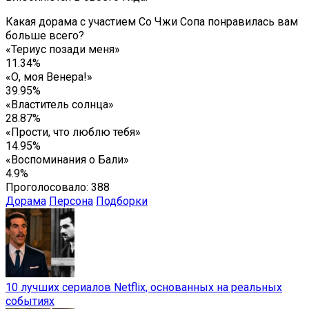
Какая дорама с участием Со Чжи Сопа понравилась вам
больше всего?
«Териус позади меня»
11.34%
«О, моя Венера!»
39.95%
«Властитель солнца»
28.87%
«Прости, что люблю тебя»
14.95%
«Воспоминания о Бали»
4.9%
Проголосовало:
388
Дорама
Персона
Подборки
10 лучших сериалов Netflix, основанных на реальных
событиях