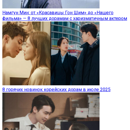
Намгун Мин: от «Красавицы Гон Шим» до «Нашего
фильма» — 8 лучших дорамам с харизматичным актером
8 горячих новинок корейских дорам в июле 2025