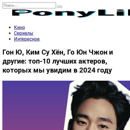
Перейти
Search
к
for:
содержанию
Кино
Сериалы
Интересное
Гон Ю, Ким Су Хён, Го Юн Чжон и
другие: топ-10 лучших актеров,
которых мы увидим в 2024 году