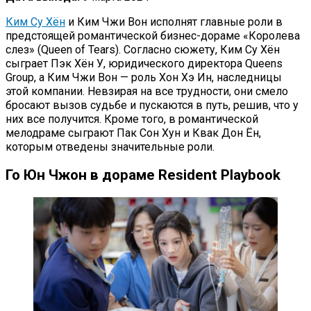
Ким Су Хён
и Ким Чжи Вон исполнят главные роли в
предстоящей романтической бизнес-дораме «Королева
слез» (Queen of Tears). Согласно сюжету, Ким Су Хён
сыграет Пэк Хён У, юридического директора Queens
Group, а Ким Чжи Вон — роль Хон Хэ Ин, наследницы
этой компании. Невзирая на все трудности, они смело
бросают вызов судьбе и пускаются в путь, решив, что у
них все получится. Кроме того, в романтической
мелодраме сыграют Пак Сон Хун и Квак Дон Ён,
которым отведены значительные роли.
Го Юн Чжон в дораме Resident Playbook