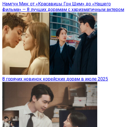
Намгун Мин: от «Красавицы Гон Шим» до «Нашего
фильма» — 8 лучших дорамам с харизматичным актером
8 горячих новинок корейских дорам в июле 2025