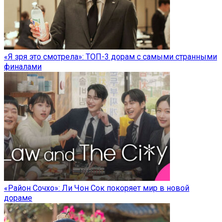
«Я зря это смотрела»: ТОП-3 дорам с самыми странными
финалами
«Район Сочхо»: Ли Чон Сок покоряет мир в новой
дораме