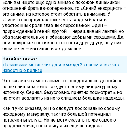
Если вы ищете еще одно аниме с похожей динамикой
отношений братьев-соперников, то «Синий экзорцист» —
это аниме, на которое стоит обратить внимание. У
«Синего экзорциста» тоже есть тандем братьев,
удостоенных роли главных персонажей. Один —
прирожденный гений, другой — неряшливый лентяй, но
оба замечательные и обладают добрыми сердцами. Да,
они полярные противоположности друг другу, но у них
одна цель — изгнание всех демонов.
Читайте также:
«Токийские мстители» дата выхода 2 сезона и все что
известно о релизе
Что касается самого аниме, то оно довольно достойное,
но не слишком точно следует своему литературному
источнику. Сериал, безусловно, приятно посмотреть, но
не стоит возлагать на него слишком большие надежды.
Как я уже сказала, он не следует досконально своему
исходному материалу, так что большой потенциал
потрачен впустую. Но не могу сказать то же самое о
продолжениях, поскольку я их еще не видела.