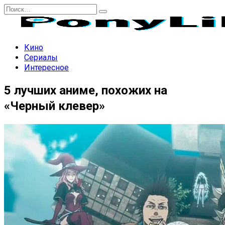
Перейти
Search
к
for:
содержанию
Кино
Сериалы
Интересное
5 лучших аниме, похожих на
«Черный клевер»