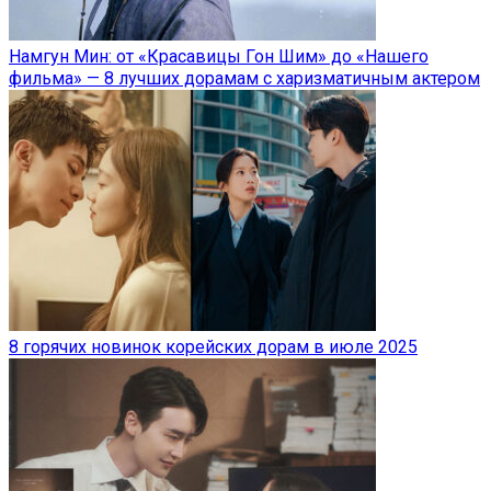
Намгун Мин: от «Красавицы Гон Шим» до «Нашего
фильма» — 8 лучших дорамам с харизматичным актером
8 горячих новинок корейских дорам в июле 2025