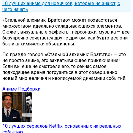
10 лучших аниме для новичков, которые не знают, с
чего начать
«Стальной алхимик: Братство» может похвастаться
множеством идеально складывающихся элементов.
Сюжет, визуальные эффекты, персонажи, музыка — все
безупречно сочетается друг с другом, как будто все они
были алхимически объединены.
По правде говоря, «Стальной алхимик: Братство» — это
не просто аниме, это захватывающее приключение!
Если вы еще не смотрели его, то сейчас самое
подходящее время погрузиться в этот совершенно
новый мир величия и неописуемой динамики событий.
Аниме
Подборки
10 лучших сериалов Netflix, основанных на реальных
событиях