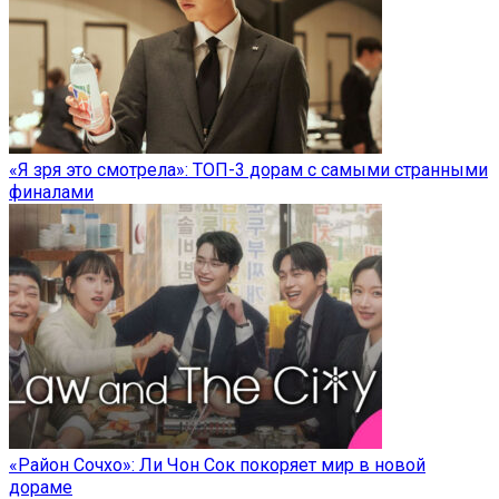
«Я зря это смотрела»: ТОП-3 дорам с самыми странными
финалами
«Район Сочхо»: Ли Чон Сок покоряет мир в новой
дораме