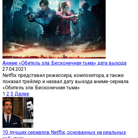
Аниме «Обитель зла: Бесконечная тьма» дата выхода
27.04.2021
Netflix представил режиссера, композитора, а также
показал трейлер и назвал дату выхода аниме-сериала
«Обитель зла: Бесконечная тьма».
Пагинация
1
2
3
Далее
записей
10 лучших сериалов Netflix, основанных на реальных