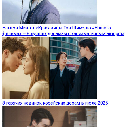
Намгун Мин: от «Красавицы Гон Шим» до «Нашего
фильма» — 8 лучших дорамам с харизматичным актером
8 горячих новинок корейских дорам в июле 2025