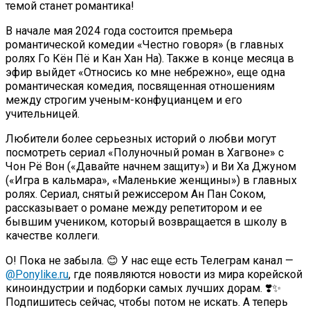
темой станет романтика!
В начале мая 2024 года состоится премьера
романтической комедии «Честно говоря» (в главных
ролях Го Кён Пё и Кан Хан На). Также в конце месяца в
эфир выйдет «Относись ко мне небрежно», еще одна
романтическая комедия, посвященная отношениям
между строгим ученым-конфуцианцем и его
учительницей.
Любители более серьезных историй о любви могут
посмотреть сериал «Полуночный роман в Хагвоне» с
Чон Рё Вон («Давайте начнем защиту») и Ви Ха Джуном
(«Игра в кальмара», «Маленькие женщины») в главных
ролях. Сериал, снятый режиссером Ан Пан Соком,
рассказывает о романе между репетитором и ее
бывшим учеником, который возвращается в школу в
качестве коллеги.
О! Пока не забыла. 😊 У нас еще есть Телеграм канал —
@Ponylike.ru
, где появляются новости из мира корейской
киноиндустрии и подборки самых лучших дорам. ❣️✨
Подпишитесь сейчас, чтобы потом не искать. А теперь