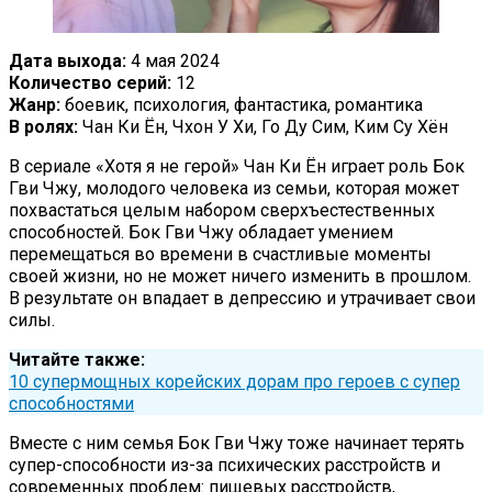
Дата выхода:
4 мая 2024
Количество серий:
12
Жанр:
боевик, психология, фантастика, романтика
В ролях:
Чан Ки Ён, Чхон У Хи, Го Ду Сим, Ким Су Хён
В сериале «Хотя я не герой» Чан Ки Ён играет роль Бок
Гви Чжу, молодого человека из семьи, которая может
похвастаться целым набором сверхъестественных
способностей. Бок Гви Чжу обладает умением
перемещаться во времени в счастливые моменты
своей жизни, но не может ничего изменить в прошлом.
В результате он впадает в депрессию и утрачивает свои
силы.
Читайте также:
10 супермощных корейских дорам про героев с супер
способностями
Вместе с ним семья Бок Гви Чжу тоже начинает терять
супер-способности из-за психических расстройств и
современных проблем: пищевых расстройств,