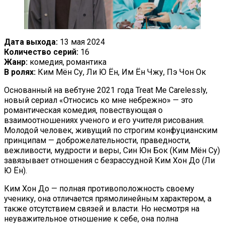
Дата выхода:
13 мая 2024
Количество серий:
16
Жанр:
комедия, романтика
В ролях:
Ким Мён Су, Ли Ю Ён, Им Ён Чжу, Пэ Чон Ок
Основанный на вебтуне 2021 года Treat Me Carelessly,
новый сериал «Относись ко мне небрежно» — это
романтическая комедия, повествующая о
взаимоотношениях ученого и его учителя рисования.
Молодой человек, живущий по строгим конфуцианским
принципам — доброжелательности, праведности,
вежливости, мудрости и веры, Син Юн Бок (Ким Мён Су)
завязывает отношения с безрассудной Ким Хон До (Ли
Ю Ён).
Ким Хон До — полная противоположность своему
ученику, она отличается прямолинейным характером, а
также отсутствием связей и власти. Но несмотря на
неуважительное отношение к себе, она полна