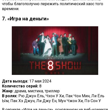
чтобы благополучно пережить политический хаос того
времени.
7. «Игра на деньги»
Дата выхода:
17 мая 2024
Количество серий:
8
Жанр:
драма, мистика, триллер
В ролях:
Рю Джун Ёль, Чхон У Хи, Пак Чон Мин, Ли Ёль
Ым, Пак Хэ Джун, Ли Джу Ён, Мун Чжон Хи, Пэ Сон У
В сериале «Игра на деньги», основанном на веб-комиксе