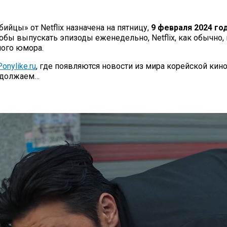
йцы» от Netflix назначена на пятницу,
9 февраля 2024 го
чтобы выпускать эпизоды еженедельно, Netflix, как обычно
ного юмора.
onylike.ru
, где появляются новости из мира корейской кин
родолжаем…