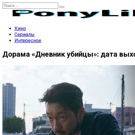
Перейти
Search
к
for:
содержанию
Кино
Сериалы
Интересное
Дорама «Дневник убийцы»: дата выхо