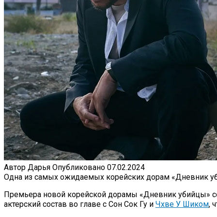
Автор
Дарья
Опубликовано
07.02.2024
Одна из самых ожидаемых корейских дорам «Дневник убийц
Премьера новой корейской дорамы «Дневник убийцы» сост
актерский состав во главе с Сон Сок Гу и
Чхве У Шиком
, 