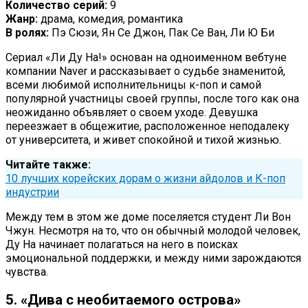
Количество серий:
9
Жанр:
драма, комедия, романтика
В ролях:
Пэ Сюзи, Ян Се Джон, Пак Се Ван, Ли Ю Би
Сериал «Ли Ду На!» основан на одноименном вебтуне
компании Naver и рассказывает о судьбе знаменитой,
всеми любимой исполнительницы к-поп и самой
популярной участницы своей группы, после того как она
неожиданно объявляет о своем уходе. Девушка
переезжает в общежитие, расположенное неподалеку
от университета, и живет спокойной и тихой жизнью.
Читайте также:
10 лучших корейских дорам о жизни айдолов и К-поп
индустрии
Между тем в этом же доме поселяется студент Ли Вон
Чжун. Несмотря на то, что он обычный молодой человек,
Ду На начинает полагаться на него в поисках
эмоциональной поддержки, и между ними зарождаются
чувства.
5. «Дива с необитаемого острова»