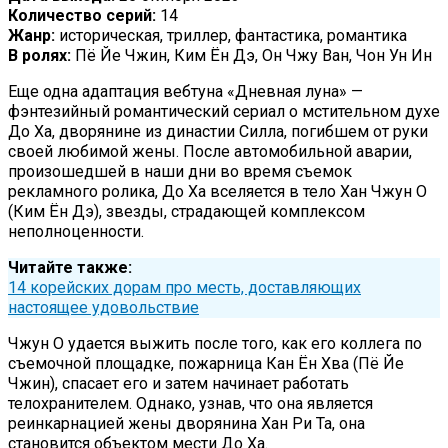
Количество серий:
14
Жанр:
историческая, триллер, фантастика, романтика
В ролях:
Пё Йе Чжин, Ким Ён Дэ, Он Чжу Ван, Чон Ун Ин
Еще одна адаптация вебтуна «Дневная луна» —
фэнтезийный романтический сериал о мстительном духе
До Ха, дворянине из династии Силла, погибшем от руки
своей любимой жены. После автомобильной аварии,
произошедшей в наши дни во время съемок
рекламного ролика, До Ха вселяется в тело Хан Чжун О
(Ким Ён Дэ), звезды, страдающей комплексом
неполноценности.
Читайте также:
14 корейских дорам про месть, доставляющих
настоящее удовольствие
Чжун О удается выжить после того, как его коллега по
съемочной площадке, пожарница Кан Ён Хва (Пё Йе
Чжин), спасает его и затем начинает работать
телохранителем. Однако, узнав, что она является
реинкарнацией жены дворянина Хан Ри Та, она
становится объектом мести До Ха.