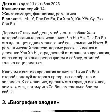
Дата выхода:
11 октября 2023
Количество серий:
14
Жанр:
комедия, фантастика, романтика
В ролях:
Ча Ын У, Пак Гю Ён, Ли Хён У, Юн Хён Су, Рю
Сон Ён
Дорама «Отличный день, чтобы стать собакой», в
которой главные роли исполняют Ча Ын У и Пак Гю Ён,
это адаптация одноименного вебтуна компании Naver. В
романтической фэнтези-дораме рассказывается о
девушке Хан Хэ На, страдающей от странного проклятия,
из-за которого она превращается в собаку, стоит ей
только поцеловаться.
Ключом к снятию проклятия является Чжин Со Вон,
второй поцелуй которого превратит ее обратно в
человека. К сожалению, сделать это гораздо сложнее,
чем кажется, потому что Со Вон смертельно боится
собак.
3. «Биография злодея»