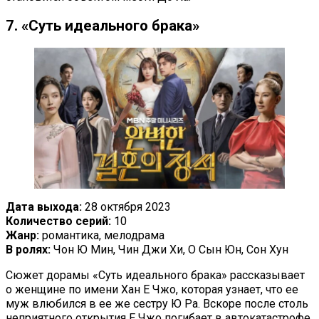
7. «Суть идеального брака»
Дата выхода:
28 октября 2023
Количество серий:
10
Жанр:
романтика, мелодрама
В ролях:
Чон Ю Мин, Чин Джи Хи, О Сын Юн, Сон Хун
Сюжет дорамы «Суть идеального брака» рассказывает
о женщине по имени Хан Е Чжо, которая узнает, что ее
муж влюбился в ее же сестру Ю Ра. Вскоре после столь
неприятного открытия Е Чжо погибает в автокатастрофе.