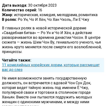
Дата выхода:
30 октября 2023
Количество серий:
16
Жанр:
историческая, комедия, мелодрама, романтика
В ролях:
Ро Ун, Чо И Хён, Чо Хан Чхоль, Ли Е Чжу
В главных ролях в новой исторической дораме
«Свадебная битва» — Ро Ун и Чо И Хён, а действие
разворачивается во времена династии Чосон. В центре
сюжета — жизнь Шим Чон Ву, гениального ученого, чья
жизнь круто меняется после смерти его возлюбленной,
принцессы.
Читайте также:
11 комедийных корейских дорам, которые рассмешат
вас до слез
Не имея возможности занять государственную
должность, он встречается с вдовой Чон Сун Док,
которая ведет тайную жизнь под именем Ё Чжу,
популярной свахи и торговки в столичном городе
Ханьян. Вместе они пытаются подружить молодых
женщин с одинокими мужчинами, и между ними