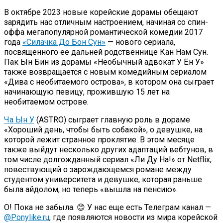
В октябре 2023 новые корейские дорамы обещают
зарядить нас отличным настроением, начиная со спин-
оффа мегапопулярной романтической комедии 2017
года
«Силачка До Бон Сун»
— нового сериала,
посвященного ее дальней родственнице Кан Нам Сун.
Пак Ын Бин из дорамы «Необычный адвокат У Ён У»
также возвращается с новым комедийным сериалом
«Дива с необитаемого острова», в котором она сыграет
начинающую певицу, прожившую 15 лет на
необитаемом острове.
Ча Ын У
(ASTRO) сыграет главную роль в дораме
«Хороший день, чтобы быть собакой», о девушке, на
которой лежит странное проклятие. В этом месяце
также выйдут несколько других адаптаций вебтунов, в
том числе долгожданный сериал «Ли Ду На!» от Netflix,
повествующий о зарождающемся романе между
студентом университета и девушке, которая раньше
была айдолом, но теперь «вышла на пенсию».
О! Пока не забыла. 😊 У нас еще есть Телеграм канал —
@Ponylike.ru
, где появляются новости из мира корейской