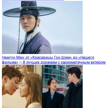
Намгун Мин: от «Красавицы Гон Шим» до «Нашего
фильма» — 8 лучших дорамам с харизматичным актером