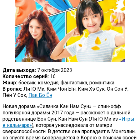
Дата выхода:
7 октября 2023
Количество серий:
16
Жанр:
боевик, комедия, фантастика, романтика
В ролях:
Ли Ю Ми, Ким Чон Ын, Ким Хэ Сук, Он Сон У,
Пён У Сок,
Пак Бо Ён
Новая дорама «Силачка Кан Нам Сун» — спин-офф
популярной дорамы 2017 года — расскажет о дальней
родственнице Бон Сун, Кан Нам Сун (Ли Ю Ми из
«Игры
в кальмара»
), которая унаследовала от матери
сверхспособности. В детстве она пропадает в Монголии,
но спустя время возвращается в Корею в поисках своей