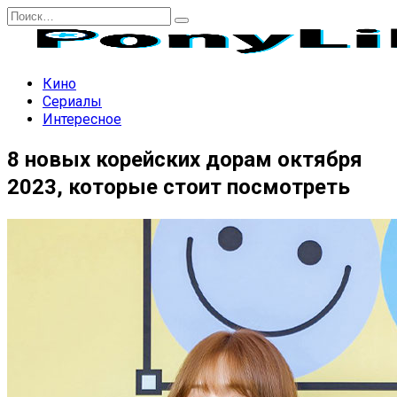
Перейти
Search
к
for:
содержанию
Кино
Сериалы
Интересное
8 новых корейских дорам октября
2023, которые стоит посмотреть