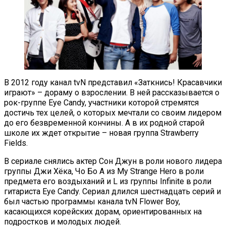
В 2012 году канал tvN представил «Заткнись! Красавчики
играют» – дораму о взрослении. В ней рассказывается о
рок-группе Eye Candy, участники которой стремятся
достичь тех целей, о которых мечтали со своим лидером
до его безвременной кончины. А в их родной старой
школе их ждет открытие – новая группа Strawberry
Fields.
В сериале снялись актер Сон Джун в роли нового лидера
группы Джи Хёка, Чо Бо А из My Strange Hero в роли
предмета его воздыханий и L из группы Infinite в роли
гитариста Eye Candy. Сериал длился шестнадцать серий и
был частью программы канала tvN Flower Boy,
касающихся корейских дорам, ориентированных на
подростков и молодых людей.