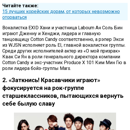
Читайте также:
15 лучших корейских дорам, от которых невозможно
оторваться
Вокалистка EXID Хани и участница Laboum Ан Соль Бин
играют Дженну и Хенджи, лидера и главную
танцовщицу Cotton Candy соответственно, а рэпер Экси
из WJSN исполняет роль EI, главной вокалистки группы.
Среди других исполнителей актер из «О мой призрак»
Квак Си Ян в роли генерального директора компании
Cotton Candy и экс-участник Produce X 101 Ким Мин Гю в
роли лидера бойз-группы Mars.
2. «Заткнись! Красавчики играют»
фокусируется на рок-группе
старшеклассников, пытающихся вернуть
себе былую славу