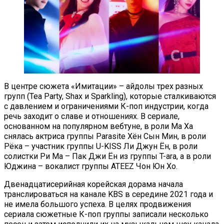
В центре сюжета «Имитации» – айдолы трех разных
групп (Tea Party, Shax и Sparkling), которые сталкиваются
с давлением и ограничениями К-поп индустрии, когда
речь заходит о славе и отношениях. В сериале,
основанном на популярном вебтуне, в роли Ма Ха
снялась актриса группы Parasite Хён Сын Мин, в роли
Рёка – участник группы U-KISS Ли Джун Ён, в роли
солистки Ри Ма – Пак Джи Ён из группы T-ara, а в роли
Юджина – вокалист группы ATEEZ Чон Юн Хо.
Двенадцатисерийная корейская дорама начала
транслироваться на канале KBS в середине 2021 года и
не имела большого успеха. В целях продвижения
сериала сюжетные К-поп группы записали несколько