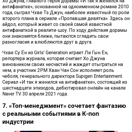
Хо Джуна, главного героя дорамы «И так я женился на
антифанатке», основанной на одноименном романе 2010
года, сыграл Чхве Тэ Джун, наиболее известный по роли
второго плана в сериале «Пропавшая девятка». Здесь он
айдол, который живет со своей самой известной
антифанаткой в реалити-шоу. По ходу действия дорамы
они знакомятся ближе, пытаются сгладить свои
разногласия и влюбляются друг в друга.
Чхве Су Ён из Girls’ Generation играет Ли Гын Ён,
репортера журнала, которая считает Хо Джуна
виновником своих несчастий и жаждет отыграться на
нем, а участник 2PM Хван Чан Сон исполняет роль
чеболя, генерального директора Supigen Entertainment.
Сериал «И так я женился на антифанатке», состоящий из
шестнадцати эпизодов, дебютировал онлайн на канале
Naver TV 30 апреля 2021 года.
7. «Топ-менеджмент» сочетает фантазию
с реальными событиями в К-поп
индустрии