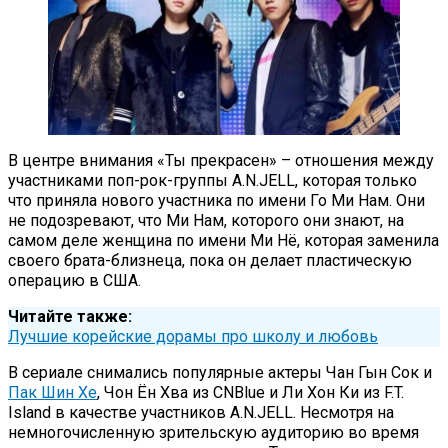
В центре внимания «Ты прекрасен» – отношения между
участниками поп-рок-группы A.N.JELL, которая только
что приняла нового участника по имени Го Ми Нам. Они
не подозревают, что Ми Нам, которого они знают, на
самом деле женщина по имени Ми Нё, которая заменила
своего брата-близнеца, пока он делает пластическую
операцию в США.
Читайте также:
Лучшие корейские дорамы про школу и любовь
В сериале снимались популярные актеры Чан Гын Сок и
Пак Шин Хе
, Чон Ён Хва из CNBlue и Ли Хон Ки из F.T.
Island в качестве участников A.N.JELL. Несмотря на
немногочисленную зрительскую аудиторию во время