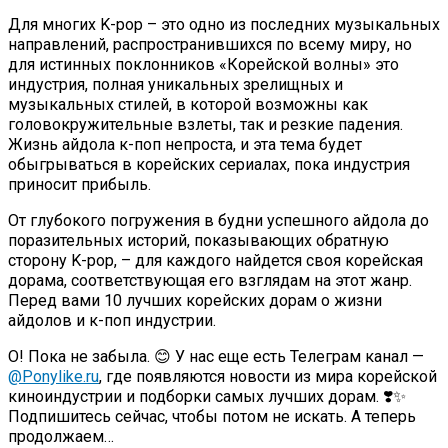
Для многих K-pop – это одно из последних музыкальных
направлений, распространившихся по всему миру, но
для истинных поклонников «Корейской волны» это
индустрия, полная уникальных зрелищных и
музыкальных стилей, в которой возможны как
головокружительные взлеты, так и резкие падения.
Жизнь айдола к-поп непроста, и эта тема будет
обыгрываться в корейских сериалах, пока индустрия
приносит прибыль.
От глубокого погружения в будни успешного айдола до
поразительных историй, показывающих обратную
сторону K-pop, – для каждого найдется своя корейская
дорама, соответствующая его взглядам на этот жанр.
Перед вами 10 лучших корейских дорам о жизни
айдолов и к-поп индустрии.
О! Пока не забыла. 😊 У нас еще есть Телеграм канал —
@Ponylike.ru
, где появляются новости из мира корейской
киноиндустрии и подборки самых лучших дорам. ❣️✨
Подпишитесь сейчас, чтобы потом не искать. А теперь
продолжаем…