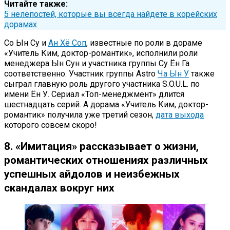
Читайте также:
5 нелепостей, которые вы всегда найдете в корейских
дорамах
Со Ын Су и
Ан Хё Соп
, известные по роли в дораме
«Учитель Ким, доктор-романтик», исполнили роли
менеджера Ын Сун и участника группы Су Ён Га
соответственно. Участник группы Astro
Ча Ын У
также
сыграл главную роль другого участника S.O.U.L. по
имени Ён У. Сериал «Топ-менеджмент» длится
шестнадцать серий. А дорама «Учитель Ким, доктор-
романтик» получила уже третий сезон,
дата выхода
которого совсем скоро!
8. «Имитация» рассказывает о жизни,
романтических отношениях различных
успешных айдолов и неизбежных
скандалах вокруг них