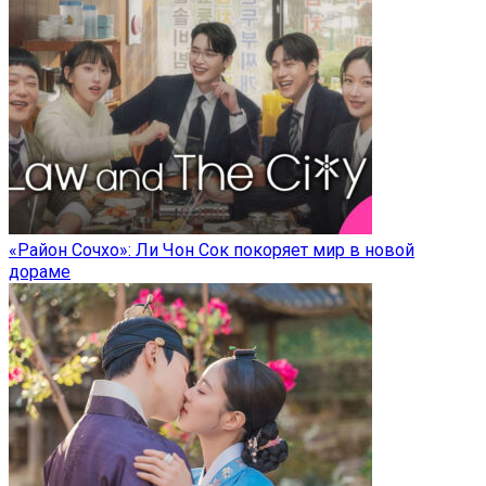
«Район Сочхо»: Ли Чон Сок покоряет мир в новой
дораме