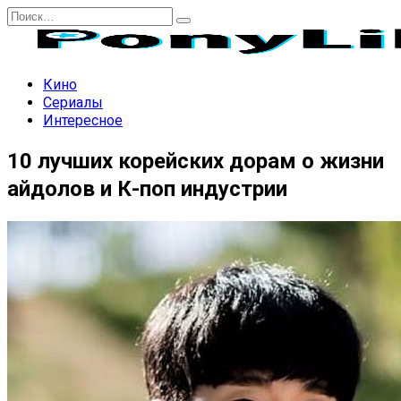
Перейти
Search
к
for:
содержанию
Кино
Сериалы
Интересное
10 лучших корейских дорам о жизни
айдолов и К-поп индустрии