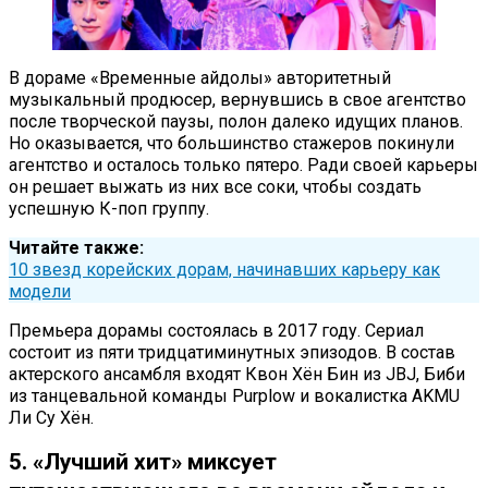
В дораме «Временные айдолы» авторитетный
музыкальный продюсер, вернувшись в свое агентство
после творческой паузы, полон далеко идущих планов.
Но оказывается, что большинство стажеров покинули
агентство и осталось только пятеро. Ради своей карьеры
он решает выжать из них все соки, чтобы создать
успешную К-поп группу.
Читайте также:
10 звезд корейских дорам, начинавших карьеру как
модели
Премьера дорамы состоялась в 2017 году. Сериал
состоит из пяти тридцатиминутных эпизодов. В состав
актерского ансамбля входят Квон Хён Бин из JBJ, Биби
из танцевальной команды Purplow и вокалистка AKMU
Ли Су Хён.
5. «Лучший хит» миксует