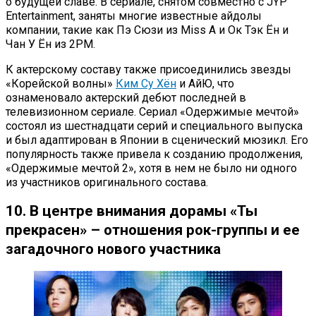
о будущей славе. В сериале, снятом совместно с JYP
Entertainment, заняты многие известные айдолы
компании, такие как Пэ Сюзи из Miss A и Ок Тэк Ён и
Чан У Ён из 2PM.
К актерскому составу также присоединились звезды
«Корейской волны»
Ким Су Хён
и АйЮ, что
ознаменовало актерский дебют последней в
телевизионном сериале. Сериал «Одержимые мечтой»
состоял из шестнадцати серий и специального выпуска
и был адаптирован в Японии в сценический мюзикл. Его
популярность также привела к созданию продолжения,
«Одержимые мечтой 2», хотя в нем не было ни одного
из участников оригинального состава.
10. В центре внимания дорамы «Ты
прекрасен» – отношения рок-группы и ее
загадочного нового участника