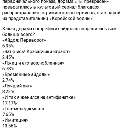
первоначального показа, дорама «Ты прекрасен»
превратилась в культовый сериал благодаря
распространению стриминговых сервисов, став одной
из представительниц «Корейской волны».
Какая дорама о корейских айдолах понравилась вам
больше всего?
«Айдол: Переворот»
6.35%
«Заткнись! Красавчики играют»
2.45%
«Лжец и его возлюбленная»
6.78%
«Временные айдолы»
2.74%
«Лучший хит»
8.23%
«И так я женился на антифанатке»
17.17%
«Топ-менеджмент»
7.65%
«Имитация»
13.56%