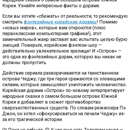
Кореи. Узнайте интересные факты о дораме.
Если вы хотите «сбежать» от реальности, то рекомендую
смотреть
фэнтезийные корейские дорамы
! Помимо
«новых миров», которые вам откроются (плюс
первоклассная компьютерная графика!), этот
замечательный жанр заставит вас испытать целую бурю
эмоций. Поверьте, корейские фэнтези-шоу —
действительно увлекательное зрелище! И «Остров» —
это одна из фэнтезийных дорам, которую вы никак не
должны пропустить.
Действие сериала разворачивается на таинственном
острове Чеджу, где три героя сражаются со зловещими
силами, которые замышляют уничтожить человечество.
Корейская дорама «Остров» по-новому интерпретирует
народные сказки о самом большом острове Южной
Кореи и добавляет в сюжет противоборство
сверхъестественных существ. По словам режиссера Пэ
Джон, он хотел «сфокусироваться на печали Чеджу» из-
за его трагической истории.
О! Пока не забыла. 😊 У нас еще есть Телеграм канал —