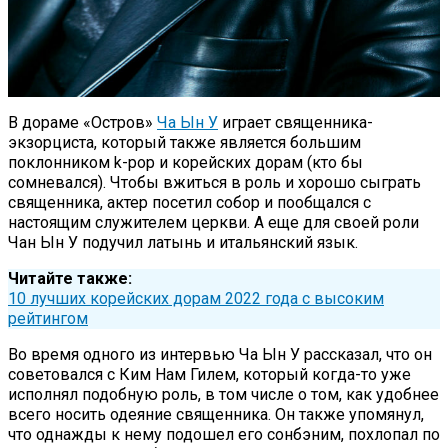
В дораме «Остров»
Ча Ын У
играет священника-
экзорциста, который также является большим
поклонником k-pop и корейских дорам (кто бы
сомневался). Чтобы вжиться в роль и хорошо сыграть
священника, актер посетил собор и пообщался с
настоящим служителем церкви. А еще для своей роли
Чан Ын У подучил латынь и итальянский язык.
Читайте также:
10 лучших корейских дорам 2022 года с высоким
рейтингом
Во время одного из интервью Ча Ын У рассказал, что он
советовался с Ким Нам Гилем, который когда-то уже
исполнял подобную роль, в том числе о том, как удобнее
всего носить одеяние священника. Он также упомянул,
что однажды к нему подошел его сонбэним, похлопал по