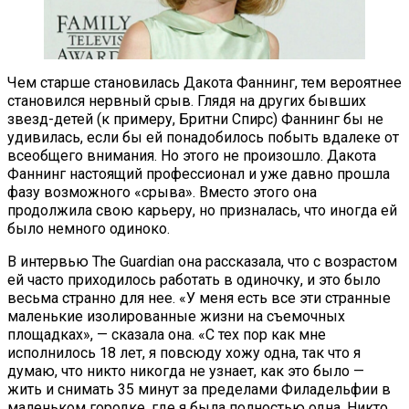
Чем старше становилась Дакота Фаннинг, тем вероятнее
становился нервный срыв. Глядя на других бывших
звезд-детей (к примеру, Бритни Спирс) Фаннинг бы не
удивилась, если бы ей понадобилось побыть вдалеке от
всеобщего внимания. Но этого не произошло. Дакота
Фаннинг настоящий профессионал и уже давно прошла
фазу возможного «срыва». Вместо этого она
продолжила свою карьеру, но призналась, что иногда ей
было немного одиноко.
В интервью The Guardian она рассказала, что с возрастом
ей часто приходилось работать в одиночку, и это было
весьма странно для нее. «У меня есть все эти странные
маленькие изолированные жизни на съемочных
площадках», — сказала она. «С тех пор как мне
исполнилось 18 лет, я повсюду хожу одна, так что я
думаю, что никто никогда не узнает, как это было —
жить и снимать 35 минут за пределами Филадельфии в
маленьком городке, где я была полностью одна. Никто