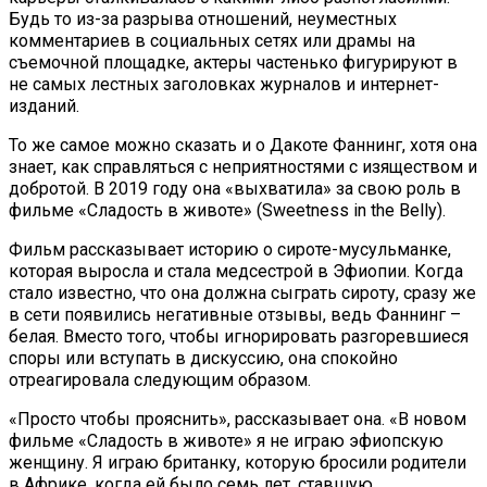
Будь то из-за разрыва отношений, неуместных
комментариев в социальных сетях или драмы на
съемочной площадке, актеры частенько фигурируют в
не самых лестных заголовках журналов и интернет-
изданий.
То же самое можно сказать и о Дакоте Фаннинг, хотя она
знает, как справляться с неприятностями с изяществом и
добротой. В 2019 году она «выхватила» за свою роль в
фильме «Сладость в животе» (Sweetness in the Belly).
Фильм рассказывает историю о сироте-мусульманке,
которая выросла и стала медсестрой в Эфиопии. Когда
стало известно, что она должна сыграть сироту, сразу же
в сети появились негативные отзывы, ведь Фаннинг –
белая. Вместо того, чтобы игнорировать разгоревшиеся
споры или вступать в дискуссию, она спокойно
отреагировала следующим образом.
«Просто чтобы прояснить», рассказывает она. «В новом
фильме «Сладость в животе» я не играю эфиопскую
женщину. Я играю британку, которую бросили родители
в Африке, когда ей было семь лет, ставшую