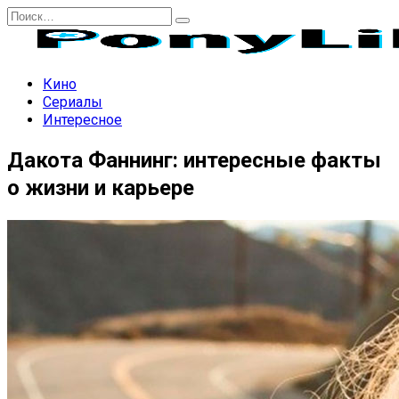
Перейти
Search
к
for:
содержанию
Кино
Сериалы
Интересное
Дакота Фаннинг: интересные факты
о жизни и карьере