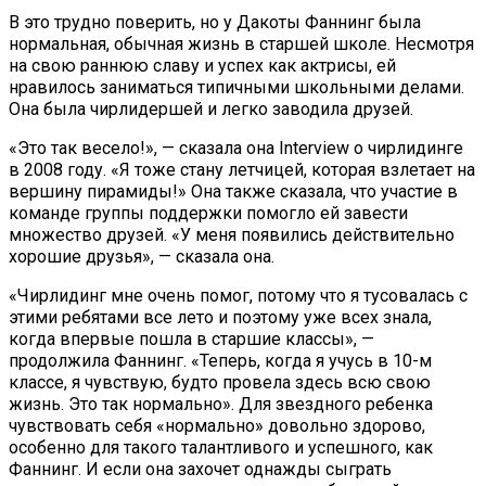
В это трудно поверить, но у Дакоты Фаннинг была
нормальная, обычная жизнь в старшей школе. Несмотря
на свою раннюю славу и успех как актрисы, ей
нравилось заниматься типичными школьными делами.
Она была чирлидершей и легко заводила друзей.
«Это так весело!», — сказала она Interview о чирлидинге
в 2008 году. «Я тоже стану летчицей, которая взлетает на
вершину пирамиды!» Она также сказала, что участие в
команде группы поддержки помогло ей завести
множество друзей. «У меня появились действительно
хорошие друзья», — сказала она.
«Чирлидинг мне очень помог, потому что я тусовалась с
этими ребятами все лето и поэтому уже всех знала,
когда впервые пошла в старшие классы», —
продолжила Фаннинг. «Теперь, когда я учусь в 10-м
классе, я чувствую, будто провела здесь всю свою
жизнь. Это так нормально». Для звездного ребенка
чувствовать себя «нормально» довольно здорово,
особенно для такого талантливого и успешного, как
Фаннинг. И если она захочет однажды сыграть