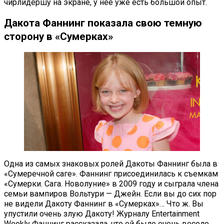
чирлидершу на экране, у нее уже есть большой опыт.
Дакота Фаннинг показала свою темную
сторону в «Сумерках»
Одна из самых знаковых ролей Дакоты Фаннинг была в
«Сумеречной саге». Фаннинг присоединилась к съемкам
«Сумерки. Сага. Новолуние» в 2009 году и сыграла члена
семьи вампиров Вольтури — Джейн. Если вы до сих пор
не видели Дакоту Фаннинг в «Сумерках»… Что ж. Вы
упустили очень злую Дакоту! Журналу Entertainment
Weekly Фаннинг рассказала, что ей было очень весело