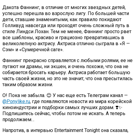
Дакота Фаннинг, в отличие от многих звездных детей,
успешно перешла во взрослую лигу. По большей части
дети, ставшие знаменитыми, как правило покидают
Голливуд навсегда или проходят очень сложный путь в
стиле Линдси Лохан. Тем не менее, Фаннинг просто рвет
все шаблоны, красиво и грациозно превратившись в
великолепную актрису. Актриса отлично сыграла в «Я —
Сэм» и «Сумеречной саге».
Фаннинг прекрасно справляется с любыми ролями, ее не
пугают ни драмы, ни экшен, и очень похоже, что она не
собирается бросать карьеру. Актриса работает большую
часть своей жизни, но это не значит, что она пресытилась
таким образом жизни.
О! Пока не забыла. 😊 У нас еще есть Телеграм канал —
@Ponylike.ru
, где появляются новости из мира корейской
киноиндустрии и подборки самых лучших дорам. ❣️✨
Подпишитесь сейчас, чтобы потом не искать. А теперь
продолжаем…
Напротив, в интервью Entertainment Tonight она сказала,