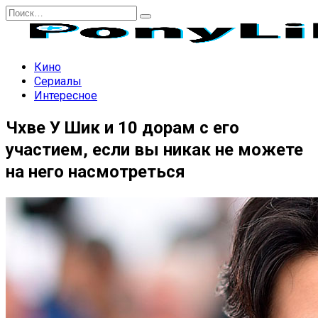
Перейти
Search
к
for:
содержанию
Кино
Сериалы
Интересное
Чхве У Шик и 10 дорам с его
участием, если вы никак не можете
на него насмотреться