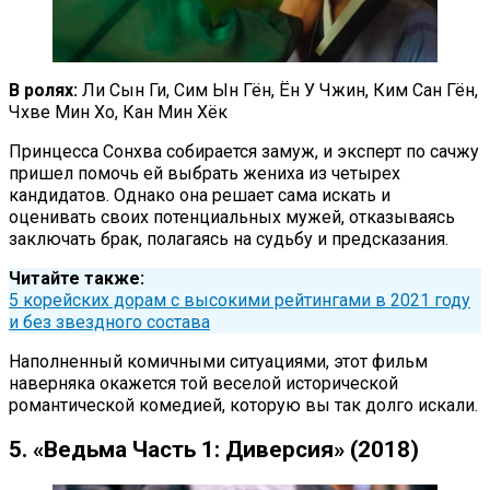
В ролях:
Ли Сын Ги, Сим Ын Гён, Ён У Чжин, Ким Сан Гён,
Чхве Мин Хо, Кан Мин Хёк
Принцесса Сонхва собирается замуж, и эксперт по сачжу
пришел помочь ей выбрать жениха из четырех
кандидатов. Однако она решает сама искать и
оценивать своих потенциальных мужей, отказываясь
заключать брак, полагаясь на судьбу и предсказания.
Читайте также:
5 корейских дорам с высокими рейтингами в 2021 году
и без звездного состава
Наполненный комичными ситуациями, этот фильм
наверняка окажется той веселой исторической
романтической комедией, которую вы так долго искали.
5. «Ведьма Часть 1: Диверсия» (2018)