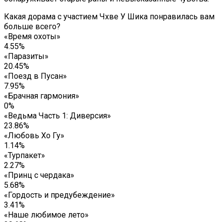
Какая дорама с участием Чхве У Шика понравилась вам
больше всего?
«Время охоты»
4.55%
«Паразиты»
20.45%
«Поезд в Пусан»
7.95%
«Брачная гармония»
0%
«Ведьма Часть 1: Диверсия»
23.86%
«Любовь Хо Гу»
1.14%
«Турпакет»
2.27%
«Принц с чердака»
5.68%
«Гордость и предубеждение»
3.41%
«Наше любимое лето»