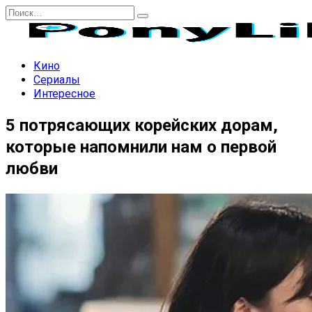
Перейти
Search
к
for:
содержанию
Кино
Сериалы
Интересное
5 потрясающих корейских дорам,
которые напомнили нам о первой
любви