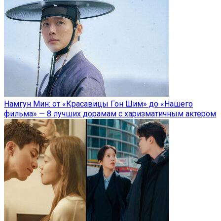
Намгун Мин: от «Красавицы Гон Шим» до «Нашего
фильма» — 8 лучших дорамам с харизматичным актером