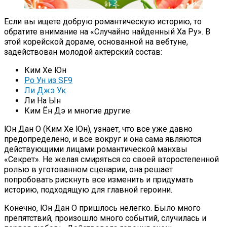
Если вы ищете добрую романтическую историю, то
обратите внимание на «Случайно найденный Ха Ру». В
этой корейской дораме, основанной на вебтуне,
задействован молодой актерский состав:
Ким Хе Юн
Ро Ун из SF9
Ли Джэ Ук
Ли На Ын
Ким Ён Дэ и многие другие.
Юн Дан О (Ким Хе Юн), узнает, что все уже давно
предопределено, и все вокруг и она сама являются
действующими лицами романтической манхвы
«Секрет». Не желая смиряться со своей второстепенной
ролью в уготованном сценарии, она решает
попробовать рискнуть все изменить и придумать
историю, подходящую для главной героини.
Конечно, Юн Дан О пришлось нелегко. Было много
препятствий, произошло много событий, случилась и