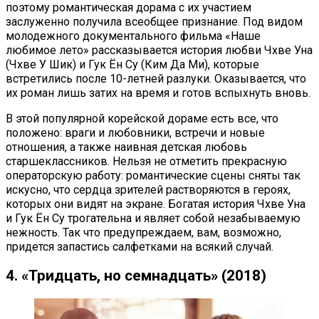
поэтому романтическая дорама с их участием
заслуженно получила всеобщее признание. Под видом
молодежного документального фильма «Наше
любимое лето» рассказывается история любви Чхве Уна
(Чхве У Шик) и Гук Ён Су (Ким Да Ми), которые
встретились после 10-летней разлуки. Оказывается, что
их роман лишь затих на время и готов вспыхнуть вновь.
В этой популярной корейской дораме есть все, что
положено: враги и любовники, встречи и новые
отношения, а также наивная детская любовь
старшеклассников. Нельзя не отметить прекрасную
операторскую работу: романтические сцены сняты так
искусно, что сердца зрителей растворяются в героях,
которых они видят на экране. Богатая история Чхве Уна
и Гук Ён Су трогательна и являет собой незабываемую
нежность. Так что предупреждаем, вам, возможно,
придется запастись салфетками на всякий случай.
4. «Тридцать, но семнадцать» (2018)