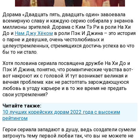
Дорама «Двадцать пять, двадцать один» завоевала
всемирную славу и каждую серию собирала у экранов
миллионы зрителей. Дорама с Ким Тэ Ри в роли На Хи
До и
Нам Джу Хёком
в роли Пэк И Джина – это история
о парне и девушке, очень честолюбивых и
целеустремленных, стремящихся достичь успеха во что
бы то ни стало.
Хотя половина сериала посвящена дружбе На Хи До и
Пэк И Джина, понятно, что романтические чувства вот-
вот накроют их с головой. И тут возникает великая и
вечная проблема: как не растоптать зарождающуюся
любовь в угоду карьере и в то же время не предать
свои устремления?
Читайте также:
10 лучших корейских дорам 2022 года с высоким
рейтингом
Герои сериала западают в душу, ведь создатели сумели
затронуть тему первой любви так, что вы не можете не