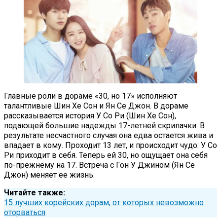
Главные роли в дораме «30, но 17» исполняют
талантливые Шин Хе Сон и Ян Се Джон. В дораме
рассказывается история У Со Ри (Шин Хе Сон),
подающей большие надежды 17-летней скрипачки. В
результате несчастного случая она едва остается жива и
впадает в кому. Проходит 13 лет, и происходит чудо: У Со
Ри приходит в себя. Теперь ей 30, но ощущает она себя
по-прежнему на 17. Встреча с Гон У Джином (Ян Се
Джон) меняет ее жизнь.
Читайте также:
15 лучших корейских дорам, от которых невозможно
оторваться