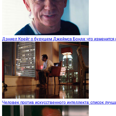
Дэниел Крейг о будущем Джеймса Бонда: что изменится 
Человек против искусственного интеллекта: список луч