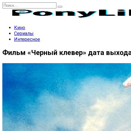
Перейти
Search
к
for:
содержанию
Кино
Сериалы
Интересное
Фильм «Черный клевер» дата выхода 