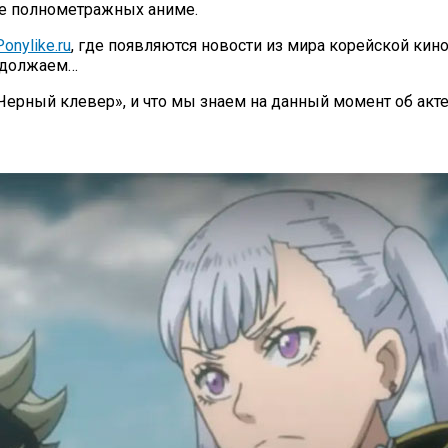
де полнометражных аниме.
onylike.ru
, где появляются новости из мира корейской кин
родолжаем…
«Черный клевер», и что мы знаем на данный момент об ак