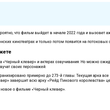
ероятно, что фильм выйдет в начале 2022 года и вызовет 
онских кинотеатрах и только потом появится на потоковых
южете
а «Черный клевер» и актерах озвучивания. Но можно ожид
звучат своих персонажей.
экранизировано примерно до 273-й главы. Текущая арка вс
клевер» завершит всю арку «Рейд Пикового королевства» ц
 новое о фильме «Черный клевер».