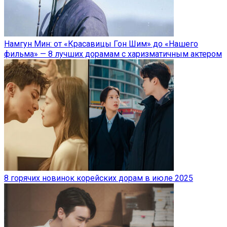
Намгун Мин: от «Красавицы Гон Шим» до «Нашего
фильма» — 8 лучших дорамам с харизматичным актером
8 горячих новинок корейских дорам в июле 2025