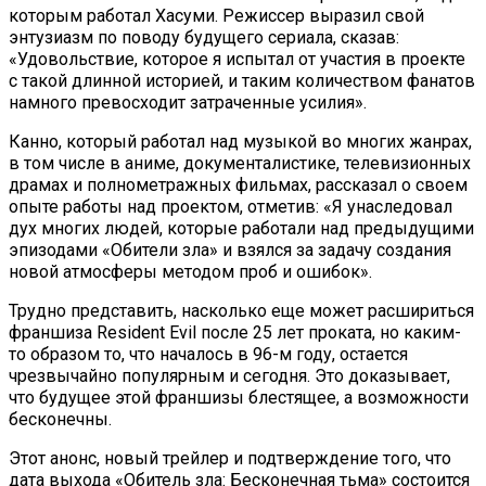
которым работал Хасуми. Режиссер выразил свой
энтузиазм по поводу будущего сериала, сказав:
«Удовольствие, которое я испытал от участия в проекте
с такой длинной историей, и таким количеством фанатов
намного превосходит затраченные усилия».
Канно, который работал над музыкой во многих жанрах,
в том числе в аниме, документалистике, телевизионных
драмах и полнометражных фильмах, рассказал о своем
опыте работы над проектом, отметив: «Я унаследовал
дух многих людей, которые работали над предыдущими
эпизодами «Обители зла» и взялся за задачу создания
новой атмосферы методом проб и ошибок».
Трудно представить, насколько еще может расшириться
франшиза Resident Evil после 25 лет проката, но каким-
то образом то, что началось в 96-м году, остается
чрезвычайно популярным и сегодня. Это доказывает,
что будущее этой франшизы блестящее, а возможности
бесконечны.
Этот анонс, новый трейлер и подтверждение того, что
дата выхода «Обитель зла: Бесконечная тьма» состоится