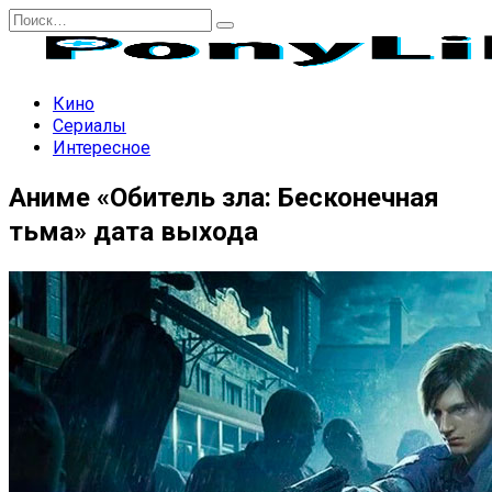
Перейти
Search
к
for:
содержанию
Кино
Сериалы
Интересное
Аниме «Обитель зла: Бесконечная
тьма» дата выхода