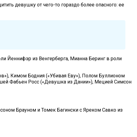
итить девушку от чего-то гораздо более опасного: ее
ли Йеннифэр из Венгерберга, Мианна Беринг в роли
»), Кимом Бодния («Убивая Еву»), Полом Буллионом
йшей Фабьен Росс («Девушка из Дании»), Мецией Симсон
соном Брауном и Томек Багински с Яреком Савко из