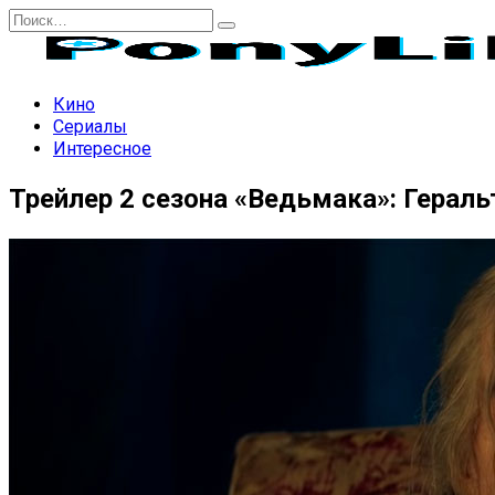
Перейти
Search
к
for:
содержанию
Кино
Сериалы
Интересное
Трейлер 2 сезона «Ведьмака»: Гераль