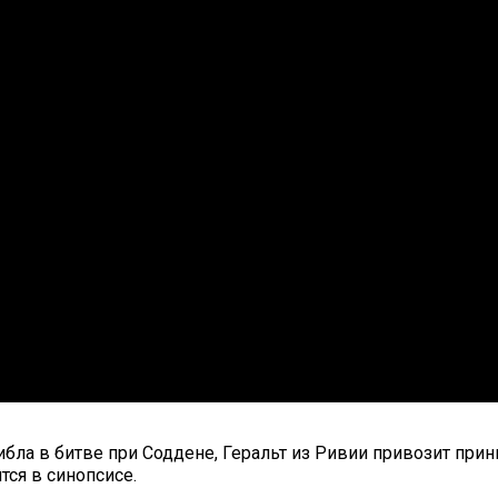
бла в битве при Соддене, Геральт из Ривии привозит прин
тся в синопсисе.