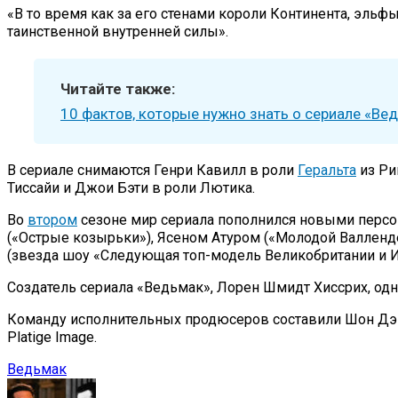
«В то время как за его стенами короли Континента, эльф
таинственной внутренней силы».
Читайте также:
10 фактов, которые нужно знать о сериале «В
В сериале снимаются Генри Кавилл в роли
Геральта
из Ри
Тиссайи и Джои Бэти в роли Лютика.
Во
втором
сезоне мир сериала пополнился новыми персо
(«Острые козырьки»), Ясеном Атуром («Молодой Валленд
(звезда шоу «Следующая топ-модель Великобритании и И
Создатель сериала «Ведьмак», Лорен Шмидт Хиссрих, од
Команду исполнительных продюсеров составили Шон Дэни
Platige Image.
Ведьмак