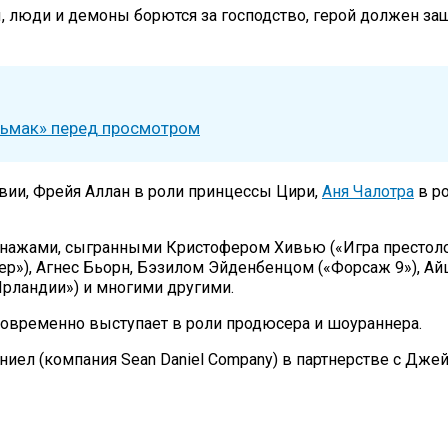
ы, люди и демоны борются за господство, герой должен защ
едьмак» перед просмотром
вии, Фрейя Аллан в роли принцессы Цири,
Аня Чалотра
в ро
нажами, сыгранными Кристофером Хивью («Игра престолов
ер»), Агнес Бьорн, Бэзилом Эйденбенцом («Форсаж 9»), А
рландии») и многими другими.
новременно выступает в роли продюсера и шоураннера.
ел (компания Sean Daniel Company) в партнерстве с Джей