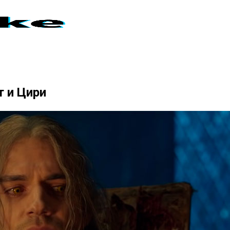
т и Цири