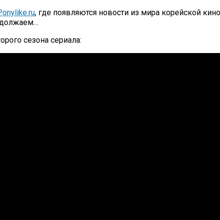
onylike.ru
, где появляются новости из мира корейской кин
родолжаем…
рого сезона сериала: