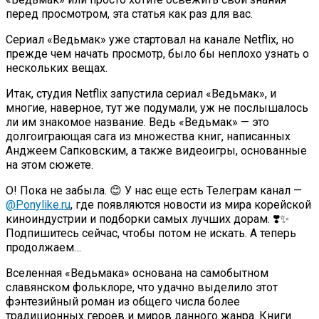
перед просмотром, эта статья как раз для вас.
Сериал «Ведьмак» уже стартовал на канале Netflix, но
прежде чем начать просмотр, было бы неплохо узнать о
нескольких вещах.
Итак, студия Netflix запустила сериал «Ведьмак», и
многие, наверное, тут же подумали, уж не послышалось
ли им знакомое название. Ведь «Ведьмак» — это
долгоиграющая сага из множества книг, написанных
Анджеем Сапковским, а также видеоигры, основанные
на этом сюжете.
О! Пока не забыла. 😊 У нас еще есть Телеграм канал —
@Ponylike.ru
, где появляются новости из мира корейской
киноиндустрии и подборки самых лучших дорам. ❣️✨
Подпишитесь сейчас, чтобы потом не искать. А теперь
продолжаем…
Вселенная «Ведьмака» основана на самобытном
славянском фольклоре, что удачно выделило этот
фэнтезийный роман из общего числа более
традиционных героев и миров данного жанра. Книги