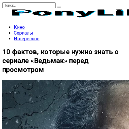
Перейти
Search
к
for:
содержанию
Кино
Сериалы
Интересное
10 фактов, которые нужно знать о
сериале «Ведьмак» перед
просмотром