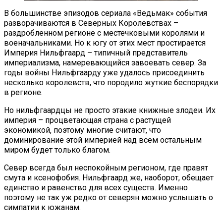
В большинстве эпизодов сериала «Ведьмак» события
разворачиваются в Северных Королевствах –
раздробленном регионе с местечковыми королями и
военачальниками. Но к югу от этих мест простирается
Империя Нильфгаард – типичный представитель
империализма, намеревающийся завоевать север. За
годы войны Нильфгаарду уже удалось присоединить
несколько королевств, что породило жуткие беспорядки
в регионе.
Но нильфгаардцы не просто этакие книжные злодеи. Их
империя – процветающая страна с растущей
экономикой, поэтому многие считают, что
доминирование этой империей над всем остальным
миром будет только благом.
Север всегда был неспокойным регионом, где правят
смута и ксенофобия. Нильфгаард же, наоборот, обещает
единство и равенство для всех существ. Именно
поэтому не так уж редко от северян можно услышать о
симпатии к южанам.