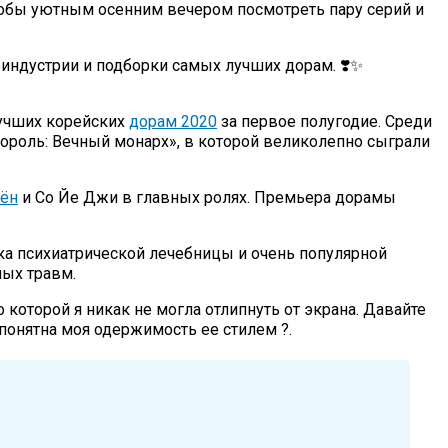
чтобы уютным осенним вечером посмотреть пару серий и
оиндустрии и подборки самых лучших дорам. ❣️✨
лучших корейских
дорам 2020
за первое полугодие. Среди
ороль: Вечный монарх», в которой великолепно сыграли
Хён
и Со Йе Джи в главных ролях. Премьера дорамы
ка психиатрической лечебницы и очень популярной
ных травм.
которой я никак не могла отлипнуть от экрана. Давайте
понятна моя одержимость ее стилем ?.