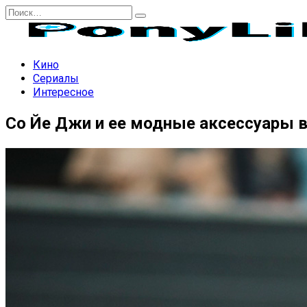
Перейти
Search
к
for:
содержанию
Кино
Сериалы
Интересное
Со Йе Джи и ее модные аксессуары в