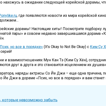
оянно нахожусь в ожидании следующей корейской дорамы, 
onylike.ru
, где появляются новости из мира корейской кин
родолжаем…
орейские дорамы! Настоящие хиты! Посмотрите подборку 
женатой пары» и совсем недавно завершившаяся дорама «К
Ын.
Псих, но все в порядке»
(It’s Okay to Not Be Okay) с
Ким Су 
 серий!
и и взаимоотношениях Мун Кан Тэ (Ким Су Хён), сотрудни
яются друг в друга и это становится исцелением их душев
атора, наряды актрисы Со Йе Джи – еще одна причина, по 
 Йе Джи в дораме «Псих, но все в порядке» и вам станет 
е», которые невозможно забыть