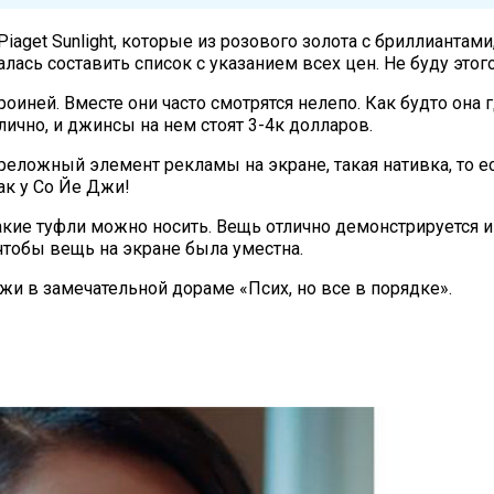
 Piaget Sunlight, которые из розового золота с бриллиантам
лась составить список с указанием всех цен. Не буду этого
роиней. Вместе они часто смотрятся нелепо. Как будто она
лично, и джинсы на нем стоят 3-4к долларов.
еложный элемент рекламы на экране, такая нативка, то ес
ак у Со Йе Джи!
 такие туфли можно носить. Вещь отлично демонстрируется 
чтобы вещь на экране была уместна.
Джи в замечательной дораме «Псих, но все в порядке».