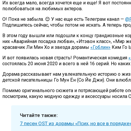
Их всегда мало, всегда хочется еще и еще! Я вот пост
полюбоваться на любимых актеров.
О! Пока не забыла. 😊 У нас еще есть Телеграм канал —
@P
Подпишитесь сейчас, чтобы потом не искать. А теперь п
В этом году вышли или подошли к концу грандиозные к
них «Аварийная посадка любви», «Итэвон класс», «Мир 
красавчик Ли Мин Хо и звезда дорамы
«Гоблин»
Ким Го 
И вот появилась новая страсть! Романтическая комедия
«
состоялась 20 июня 2020 и всего в ней 16 серий. Но каких
Дорама рассказывает нам увлекательную историю о жизн
детской писательницы Го Мун Ён (Со Йе Джи). Они влюбл
Помимо оригинального сюжета и потрясающей работе опер
посмотрим, какую модную одежду и аксессуары носила Со
Читайте также:
7 песен OST из дорамы «Псих, но все в порядк