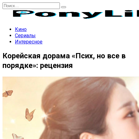
Перейти
Search
к
for:
содержанию
Кино
Сериалы
Интересное
Корейская дорама «Псих, но все в
порядке»: рецензия