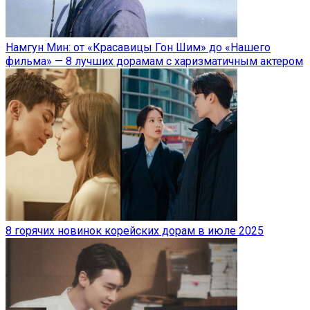
Намгун Мин: от «Красавицы Гон Шим» до «Нашего
фильма» — 8 лучших дорамам с харизматичным актером
8 горячих новинок корейских дорам в июле 2025