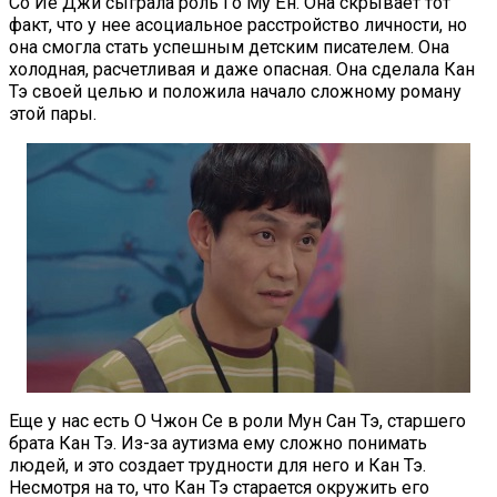
Со Йе Джи сыграла роль Го Му Ён. Она скрывает тот
факт, что у нее асоциальное расстройство личности, но
она смогла стать успешным детским писателем. Она
холодная, расчетливая и даже опасная. Она сделала Кан
Тэ своей целью и положила начало сложному роману
этой пары.
Еще у нас есть О Чжон Се в роли Мун Сан Тэ, старшего
брата Кан Тэ. Из-за аутизма ему сложно понимать
людей, и это создает трудности для него и Кан Тэ.
Несмотря на то, что Кан Тэ старается окружить его