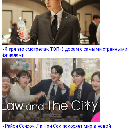
«Я зря это смотрела»: ТОП-3 дорам с самыми странными
финалами
«Район Сочхо»: Ли Чон Сок покоряет мир в новой