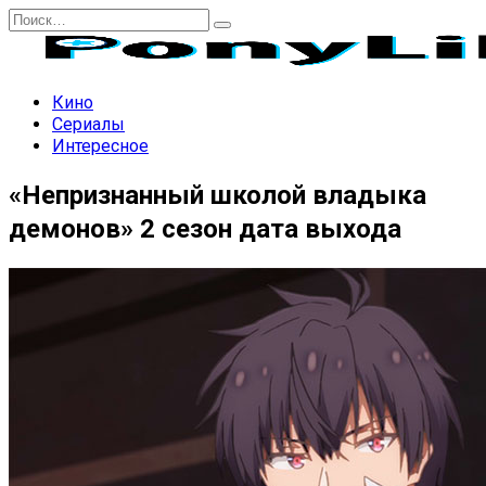
Перейти
Search
к
for:
содержанию
Кино
Сериалы
Интересное
«Непризнанный школой владыка
демонов» 2 сезон дата выхода