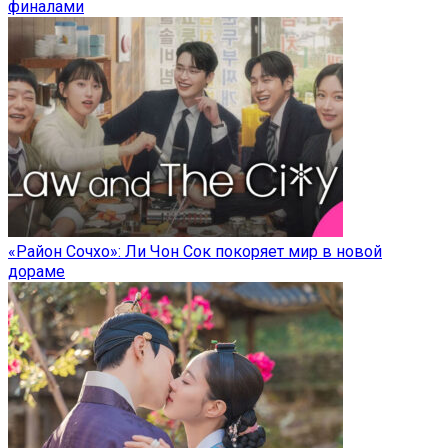
финалами
«Район Сочхо»: Ли Чон Сок покоряет мир в новой
дораме