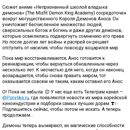
Сюжет аниме «Непризнанный школой владыка
демонов» (The Misfit Demon King Academy) сосредоточен
вокруг могущественного Короля Демонов Аноса. Он
уничтожает бесчисленное множество людей,
сверхсильных богов и богинь и даже других демонов,
которые осмелились подвергнуть сомнению его права.
Но после долгих лет войны и распрей он решает
отступить от насилия, чтобы повсюду воцарился мир.
Пока мир восстанавливается, Анос готовится к
реинкарнации, чтобы вернуться обновленным через
несколько лет. К несчастью для него, когда он наконец
возвращается, чтобы снова править миром, тот
оказывается совсем не таким, каким оставил его Анос.
О! Пока не забыла. 😊 У нас еще есть Телеграм канал —
@Ponylike.ru
, где появляются новости из мира корейской
киноиндустрии и подборки самых лучших дорам. ❣️✨
Подпишитесь сейчас, чтобы потом не искать. А теперь
продолжаем…
Демоны теперь вымирают, их магические способности