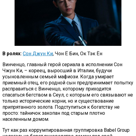
В ролях:
Сон Джун Ки
, Чон Ё Бин, Ок Тэк Ён
Винченцо, главный герой сериала в исполнении Сон
Чжун Ки, – кореец, выросший в Италии, будучи
усыновленным семьей мафиози. Когда умирает
приемный отец, его родной сын предпринимает попытку
расправиться с Винченцо, которому приходится
спасаться бегством в Сеул, с которым его связывают не
только исторические корни, но и существование
припрятанного золота. Подступиться к богатству не
просто: тайничок закопан под старым плотно
населенным домом.
Тут как раз коррумпированная группировка Babel Group