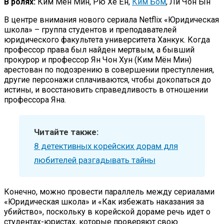
В ролях:
Ким Мён Мин, Рю Хе Ён,
Ким Бом
, Ли Чон Ын
В центре внимания нового сериала Netflix «Юридическая
школа» – группа студентов и преподавателей
юридического факультета университета Ханкук. Когда
профессор права был найден мертвым, а бывший
прокурор и профессор Ян Чон Хун (Ким Мён Мин)
арестован по подозрению в совершении преступления,
другие персонажи сплачиваются, чтобы докопаться до
истины, и восстановить справедливость в отношении
профессора Яна.
Читайте также:
8 детективных корейских дорам для
любителей разгадывать тайны
Конечно, можно провести параллель между сериалами
«Юридическая школа» и «Как избежать наказания за
убийство», поскольку в корейской дораме речь идет о
студентах-юристах, которые проверяют свою