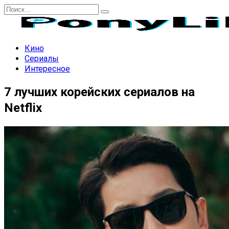
Перейти
Search
к
for:
содержанию
Кино
Сериалы
Интересное
7 лучших корейских сериалов на
Netflix