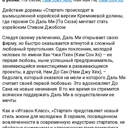
Действие дорамы «Стартап» происходит в
вымышленной корейской версии Кремниевой долины,
где героиня Со Даль Ми (Пэ Сюзи) мечтает стать
корейским Стивом Джобсом.
Следуя своему увлечению, Даль Ми открывает свою
фирму, но быстро оказывается втянутой в сложный
любовный треугольник. Один поклонник, молодой
человек по имени Хан Чжи Пхён (Ким Сон Хо) – ее
первая любовь, ныне успешный предприниматель,
занимающийся инвестициями в развивающиеся
проекты, а другой, Нам До Сан (Нам Джу Хёк), –
бедолага, который оказался на мели и которого Даль Ми
считает своей первой любовью. Это вдохновляет До
Сана на новые начинания. В то же время он стремится
всячески поддержать Даль Ми в осуществлении ее
мечты.
Как и «Итэвон Класс», «Стартап» представляет новый
стиль жизни для молодежи. В сериале, посвященном
вовлеченности в современную индустрию стартапов. не
обойдена вниманием и классическая тема романтики,