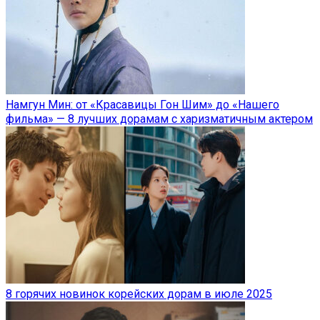
Намгун Мин: от «Красавицы Гон Шим» до «Нашего
фильма» — 8 лучших дорамам с харизматичным актером
8 горячих новинок корейских дорам в июле 2025