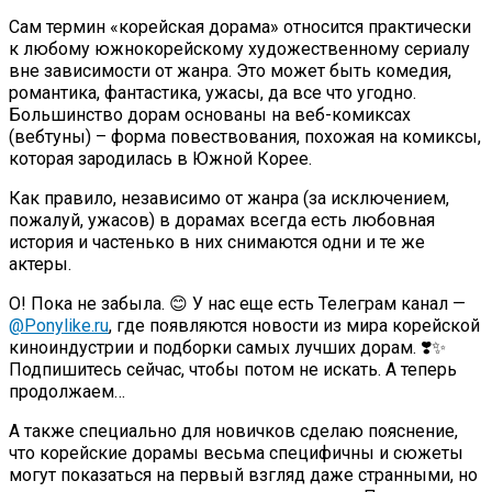
Сам термин «корейская дорама» относится практически
к любому южнокорейскому художественному сериалу
вне зависимости от жанра. Это может быть комедия,
романтика, фантастика, ужасы, да все что угодно.
Большинство дорам основаны на веб-комиксах
(вебтуны) – форма повествования, похожая на комиксы,
которая зародилась в Южной Корее.
Как правило, независимо от жанра (за исключением,
пожалуй, ужасов) в дорамах всегда есть любовная
история и частенько в них снимаются одни и те же
актеры.
О! Пока не забыла. 😊 У нас еще есть Телеграм канал —
@Ponylike.ru
, где появляются новости из мира корейской
киноиндустрии и подборки самых лучших дорам. ❣️✨
Подпишитесь сейчас, чтобы потом не искать. А теперь
продолжаем…
А также специально для новичков сделаю пояснение,
что корейские дорамы весьма специфичны и сюжеты
могут показаться на первый взгляд даже странными, но