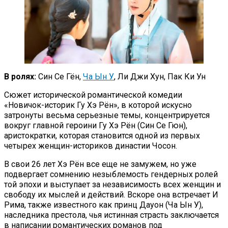
В ролях:
Син Се Гён,
Ча Ын У
, Ли Джи Хун, Пак Ки Ун
Сюжет исторической романтической комедии
«Новичок-историк Гу Хэ Рён», в которой искусно
затронуты весьма серьезные темы, концентрируется
вокруг главной героини Гу Хэ Рён (Син Се Гюн),
аристократки, которая становится одной из первых
четырех женщин-историков династии Чосон.
В свои 26 лет Хэ Рён все еще не замужем, но уже
подвергает сомнению незыблемость гендерных ролей
той эпохи и выступает за независимость всех женщин и
свободу их мыслей и действий. Вскоре она встречает И
Рима, также известного как принц Дауон (Ча Ын У),
наследника престола, чья истинная страсть заключается
в написании романтических романов под