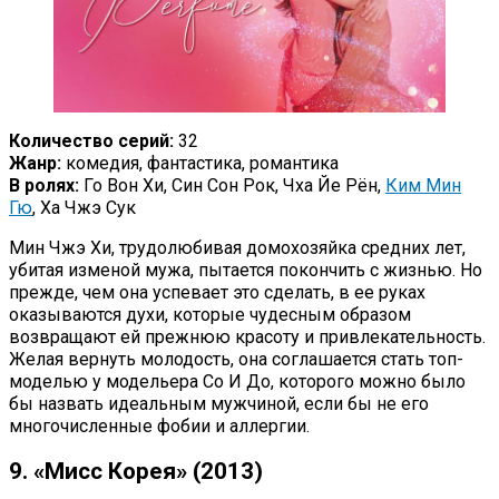
Количество серий:
32
Жанр:
комедия, фантастика, романтика
В ролях:
Го Вон Хи, Син Сон Рок, Чха Йе Рён,
Ким Мин
Гю
, Ха Чжэ Сук
Мин Чжэ Хи, трудолюбивая домохозяйка средних лет,
убитая изменой мужа, пытается покончить с жизнью. Но
прежде, чем она успевает это сделать, в ее руках
оказываются духи, которые чудесным образом
возвращают ей прежнюю красоту и привлекательность.
Желая вернуть молодость, она соглашается стать топ-
моделью у модельера Со И До, которого можно было
бы назвать идеальным мужчиной, если бы не его
многочисленные фобии и аллергии.
9. «Мисс Корея» (2013)