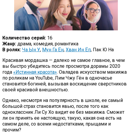
Количество серий:
16
Жанр:
драма, комедия, романтика
В ролях:
Ча Ын У
,
Мун Га Ён
,
Хван Ин Ёп
, Пак Ю На
Красивая мордашка — далеко не самое главное, в чем
вы быстро убедитесь после просмотра дорамы 2020
года
«Истинная красота»
. Овладев искусством макияжа
по роликам на YouTube, Лим Чжу Гён в одночасье
становится богиней, вызывая восхищение сверстников
своей красивой внешностью.
Однако, несмотря на популярность в школе, ее самый
большой страх становится явью, после того как
одноклассник Ли Су Хо видит ее без макияжа. Сможет
ли он принять ее настоящую, такую, какая она есть на
самом деле, со всеми недостатками, прыщами и
прочим?