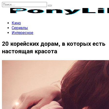
Перейти
Search
к
for:
содержанию
Кино
Сериалы
Интересное
20 корейских дорам, в которых есть
настоящая красота