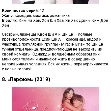
Количество серий:
12
Жанр:
комедия, мистика, романтика
В ролях:
Ким На Хён, Хон Юн Хва, Ян Хак Джин, Ким Дон
Хён
Сестры-близнецы Квон Ши А и Ши Ён — полные
противоположности. Если Ши А — красавица, айдол и
участница популярной группы «Miracle Girls», то Ши Ён —
тучная отшельница, предпочитающая не выходить из
своей комнаты. Однажды волшебным образом они
меняются телами и начинают жить в совершенно
непривычных условиях. Вся их жизнь переворачивается
с ног на голову!
8. «Парфюм» (2019)