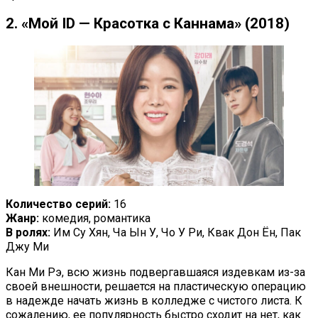
2. «Мой ID — Красотка с Каннама» (2018)
Количество серий:
16
Жанр:
комедия, романтика
В ролях:
Им Су Хян, Ча Ын У, Чо У Ри, Квак Дон Ён, Пак
Джу Ми
Кан Ми Рэ, всю жизнь подвергавшаяся издевкам из-за
своей внешности, решается на пластическую операцию
в надежде начать жизнь в колледже с чистого листа. К
сожалению, ее популярность быстро сходит на нет, как