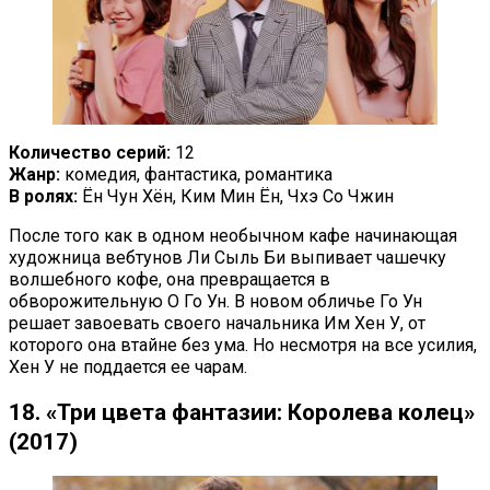
Количество серий:
12
Жанр:
комедия, фантастика, романтика
В ролях:
Ён Чун Хён, Ким Мин Ён, Чхэ Со Чжин
После того как в одном необычном кафе начинающая
художница вебтунов Ли Сыль Би выпивает чашечку
волшебного кофе, она превращается в
обворожительную О Го Ун. В новом обличье Го Ун
решает завоевать своего начальника Им Хен У, от
которого она втайне без ума. Но несмотря на все усилия,
Хен У не поддается ее чарам.
18. «Три цвета фантазии: Королева колец»
(2017)