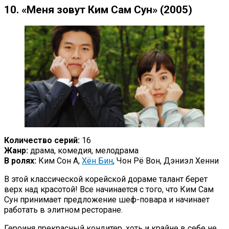
10. «Меня зовут Ким Сам Сун» (2005)
Количество серий:
16
Жанр:
драма, комедия, мелодрама
В ролях:
Ким Сон А,
Хён Бин
, Чон Рё Вон, Дэниэл Хенни
В этой классической корейской дораме талант берет
верх над красотой! Все начинается с того, что Ким Сам
Сун принимает предложение шеф-повара и начинает
работать в элитном ресторане.
Героиня прекрасный кондитер, хоть и крайне в себе не