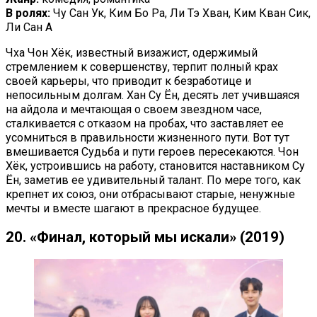
В ролях:
Чу Сан Ук, Ким Бо Ра, Ли Тэ Хван, Ким Кван Сик,
Ли Сан А
Чха Чон Хёк, известный визажист, одержимый
стремлением к совершенству, терпит полный крах
своей карьеры, что приводит к безработице и
непосильным долгам. Хан Су Ён, десять лет учившаяся
на айдола и мечтающая о своем звездном часе,
сталкивается с отказом на пробах, что заставляет ее
усомниться в правильности жизненного пути. Вот тут
вмешивается Судьба и пути героев пересекаются. Чон
Хёк, устроившись на работу, становится наставником Су
Ён, заметив ее удивительный талант. По мере того, как
крепнет их союз, они отбрасывают старые, ненужные
мечты и вместе шагают в прекрасное будущее.
20. «Финал, который мы искали» (2019)