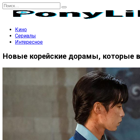
Перейти
Search
к
for:
содержанию
Кино
Сериалы
Интересное
Новые корейские дорамы, которые в