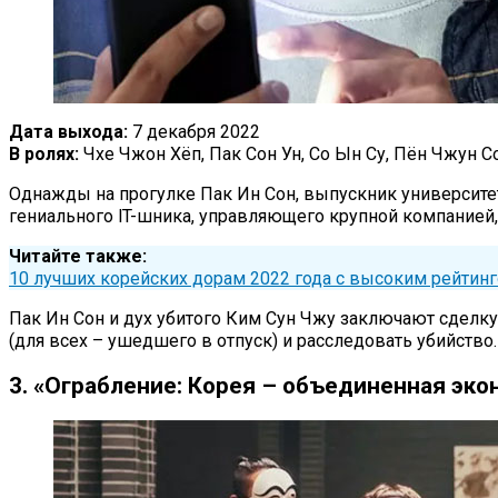
Дата выхода:
7 декабря 2022
В ролях:
Чхе Чжон Хёп, Пак Сон Ун, Со Ын Су, Пён Чжун С
Однажды на прогулке Пак Ин Сон, выпускник университет
гениального lT-шника, управляющего крупной компанией, 
Читайте также:
10 лучших корейских дорам 2022 года с высоким рейтин
Пак Ин Сон и дух убитого Ким Сун Чжу заключают сделку
(для всех – ушедшего в отпуск) и расследовать убийство.
3. «Ограбление: Корея – объединенная эко