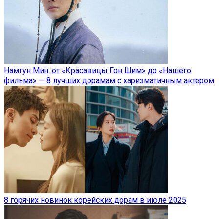
Намгун Мин: от «Красавицы Гон Шим» до «Нашего
фильма» — 8 лучших дорамам с харизматичным актером
8 горячих новинок корейских дорам в июле 2025