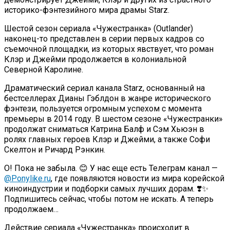
историко-фэнтезийного мира драмы Starz.
Шестой сезон сериала «Чужестранка» (Outlander)
наконец-то представлен в серии первых кадров со
съемочной площадки, из которых явствует, что роман
Клэр и Джейми продолжается в колониальной
Северной Каролине.
Драматический сериал канала Starz, основанный на
бестселлерах Дианы Гэблдон в жанре исторического
фэнтези, пользуется огромным успехом с момента
премьеры в 2014 году. В шестом сезоне «Чужестранки»
продолжат сниматься Катрина Балф и Сэм Хьюэн в
ролях главных героев Клэр и Джейми, а также Софи
Скелтон и Ричард Рэнкин.
О! Пока не забыла. 😊 У нас еще есть Телеграм канал —
@Ponylike.ru
, где появляются новости из мира корейской
киноиндустрии и подборки самых лучших дорам. ❣️✨
Подпишитесь сейчас, чтобы потом не искать. А теперь
продолжаем…
Действие сериала «Чужестранка» происходит в