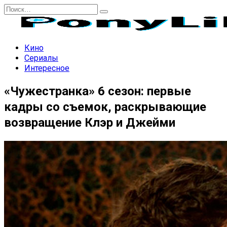
Перейти
Search
к
for:
содержанию
Кино
Сериалы
Интересное
«Чужестранка» 6 сезон: первые
кадры со съемок, раскрывающие
возвращение Клэр и Джейми