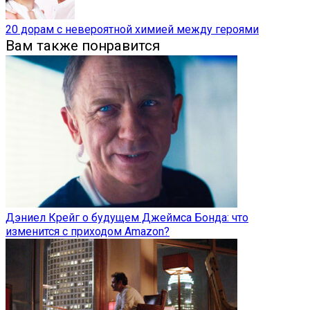
20 дорам с невероятной химией между героями
Вам также понравится
Дэниел Крейг о будущем Джеймса Бонда: что
изменится с приходом Amazon?