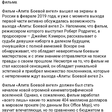
фильма.
Фильм «Алита: Боевой ангел» вышел на экраны в
России в феврале 2019 года, и уже с момента выхода
первой части активно обсуждалась возможность
выхода «Алиты: Боевой ангел 2». Напомним, что фильм,
режиссером которого выступил Роберт Родригес, а
продюсером — Джеймс Кэмерон, рассказывает о
судьбе девушки-киборга в далеком будущем,
очнувшейся с полной амнезией. Вскоре она
обнаруживает, что обладает невероятным боевым
мастерством, и с этим знанием отправляется на поиски
правды о своем прошлом. Несмотря на то, что фильм не
стал кассовой сенсацией, он обладает уникальной
эстетикой и приобрел множество поклонников, которые
с нетерпением ждут выхода «Алиты: Боевой ангел 2».
Фильм «Алита: Боевой ангел» должен был стать
началом новой огромной кинематографической
вселенной. Однако, к сожалению, фильм заработал
«всего лишь» какие-то жалкие 404 миллиона долларов
в мировом прокате (по данным Box Office Mojo), что
звучит впечатляюще, но по сравнению с бюджетом в