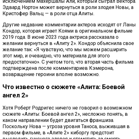
исключением Махершалы Али, который сыграл Вектора.
Эдвард Нортон может вернуться в роли злодея Новы, а
Кристофер Вальц — в роли отца Алиты.
Другие недавние комментарии актеров исходят от Ланы
Кондор, которая играет Коями в оригинальном фильме
2019 года. В июне 2023 года актриса рассказала о
желании вернуться в «Алиту 2». Кондор объяснила свое
желание так: «Я чувствую, что мы можем расширить
этот мир, и очевидно, что материала для этого
предостаточно». С учетом того, что вторая часть фильма
подтверждена после комментариев Кэмерона,
возвращение героини вполне возможно.
Что известно о сюжете «Алита: Боевой
ангел 2»
Хотя Роберт Родригес ничего не говорил о возможном
сюжете «Алиты: Боевой ангел 2», несложно понять, в
каком направлении будет двигаться франшиза.
Поскольку Нова — угроза уровня Таноса, выжившая в
первом фильме, в «Алите 2» киборгу предстоит
выследить гнусного злодея и отомстить за смерть