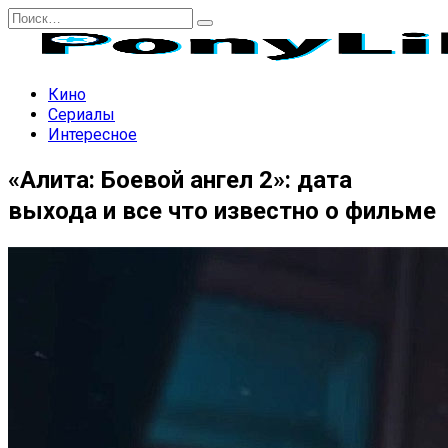
Перейти
Search
к
for:
содержанию
Кино
Сериалы
Интересное
«Алита: Боевой ангел 2»: дата
выхода и все что известно о фильме