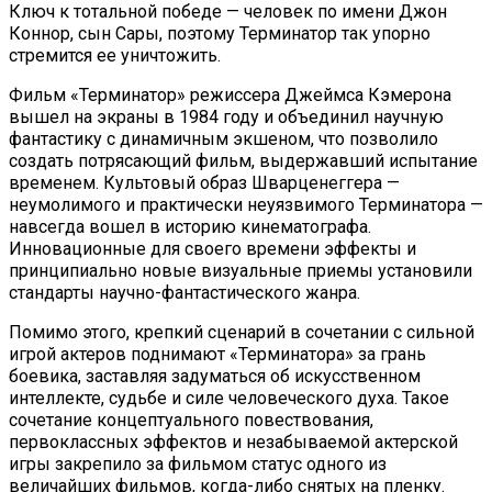
Ключ к тотальной победе — человек по имени Джон
Коннор, сын Сары, поэтому Терминатор так упорно
стремится ее уничтожить.
Фильм «Терминатор» режиссера Джеймса Кэмерона
вышел на экраны в 1984 году и объединил научную
фантастику с динамичным экшеном, что позволило
создать потрясающий фильм, выдержавший испытание
временем. Культовый образ Шварценеггера —
неумолимого и практически неуязвимого Терминатора —
навсегда вошел в историю кинематографа.
Инновационные для своего времени эффекты и
принципиально новые визуальные приемы установили
стандарты научно-фантастического жанра.
Помимо этого, крепкий сценарий в сочетании с сильной
игрой актеров поднимают «Терминатора» за грань
боевика, заставляя задуматься об искусственном
интеллекте, судьбе и силе человеческого духа. Такое
сочетание концептуального повествования,
первоклассных эффектов и незабываемой актерской
игры закрепило за фильмом статус одного из
величайших фильмов, когда-либо снятых на пленку.