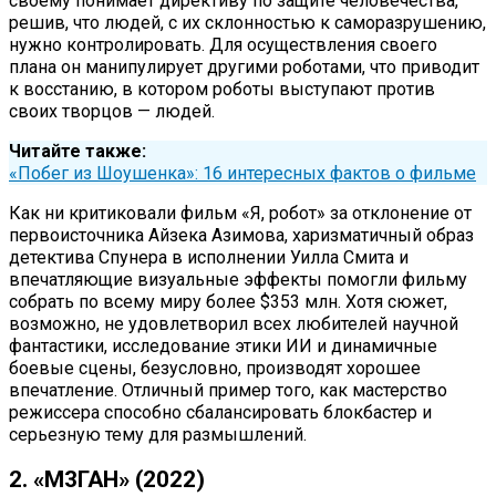
своему понимает директиву по защите человечества,
решив, что людей, с их склонностью к саморазрушению,
нужно контролировать. Для осуществления своего
плана он манипулирует другими роботами, что приводит
к восстанию, в котором роботы выступают против
своих творцов — людей.
Читайте также:
«Побег из Шоушенка»: 16 интересных фактов о фильме
Как ни критиковали фильм «Я, робот» за отклонение от
первоисточника Айзека Азимова, харизматичный образ
детектива Спунера в исполнении Уилла Смита и
впечатляющие визуальные эффекты помогли фильму
собрать по всему миру более $353 млн. Хотя сюжет,
возможно, не удовлетворил всех любителей научной
фантастики, исследование этики ИИ и динамичные
боевые сцены, безусловно, производят хорошее
впечатление. Отличный пример того, как мастерство
режиссера способно сбалансировать блокбастер и
серьезную тему для размышлений.
2. «М3ГАН» (2022)