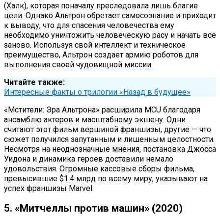
(Халк), которая поначалу преследовала лишь благие
цели. Однако Альтрон обретает самосознание и приходит
к выводу, что для спасения человечества ему
необходимо уничтожить человеческую расу и начать все
заново. Используя свой интеллект и техническое
преимущество, Альтрон создает армию роботов для
выполнения своей чудовищной миссии.
Читайте также:
Интересные факты о трилогии «Назад в будущее»
«Мстители: Эра Альтрона» расширила MCU благодаря
ансамблю актеров и масштабному экшену. Одни
считают этот фильм вершиной франшизы, другие — что
сюжет получился запутанным и лишенным целостности.
Несмотря на неоднозначные мнения, постановка Джосса
Уидона и динамика героев доставили немало
удовольствия. Огромные кассовые сборы фильма,
превысившие $1.4 млрд по всему миру, указывают на
успех франшизы Marvel.
5. «Митчеллы против машин» (2020)