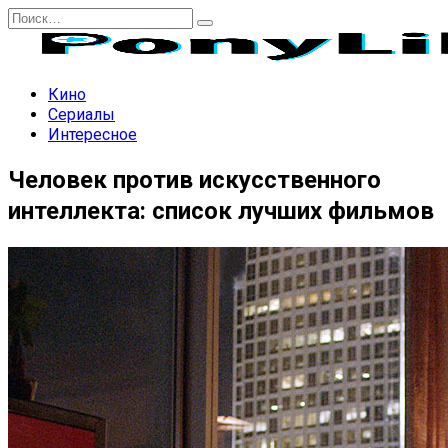
Перейти
Search
к
for:
содержанию
Кино
Сериалы
Интересное
Человек против искусственного
интеллекта: список лучших фильмов