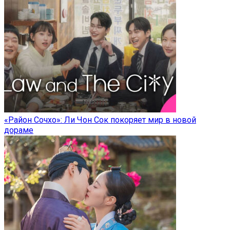
«Район Сочхо»: Ли Чон Сок покоряет мир в новой
дораме