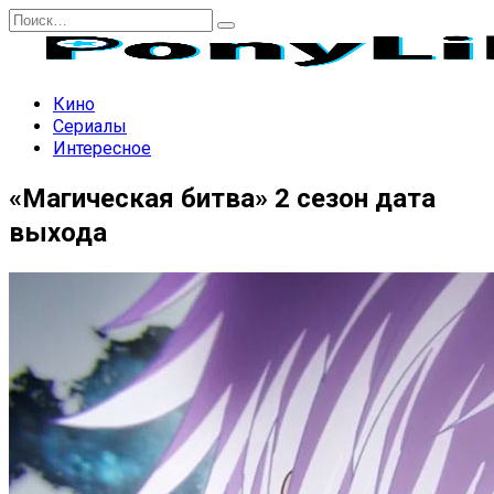
Перейти
Search
к
for:
содержанию
Кино
Сериалы
Интересное
«Магическая битва» 2 сезон дата
выхода