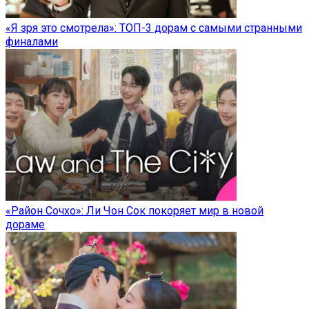
«Я зря это смотрела»: ТОП-3 дорам с самыми странными
финалами
«Район Сочхо»: Ли Чон Сок покоряет мир в новой
дораме