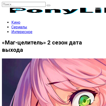
Перейти
Search
к
for:
содержанию
Кино
Сериалы
Интересное
«Маг-целитель» 2 сезон дата
выхода