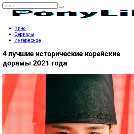
Перейти
Search
к
for:
содержанию
Кино
Сериалы
Интересное
4 лучшие исторические корейские
дорамы 2021 года