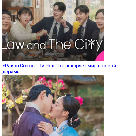
«Район Сочхо»: Ли Чон Сок покоряет мир в новой
дораме