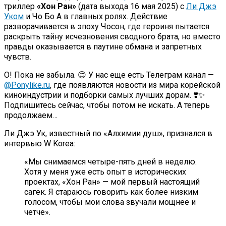
триллер
«Хон Ран»
(дата выхода 16 мая 2025) с
Ли Джэ
Уком
и Чо Бо А в главных ролях. Действие
разворачивается в эпоху Чосон, где героиня пытается
раскрыть тайну исчезновения сводного брата, но вместо
правды оказывается в паутине обмана и запретных
чувств.
О! Пока не забыла. 😊 У нас еще есть Телеграм канал —
@Ponylike.ru
, где появляются новости из мира корейской
киноиндустрии и подборки самых лучших дорам. ❣️✨
Подпишитесь сейчас, чтобы потом не искать. А теперь
продолжаем…
Ли Джэ Ук, известный по «Алхимии душ», признался в
интервью W Korea:
«Мы снимаемся четыре-пять дней в неделю.
Хотя у меня уже есть опыт в исторических
проектах, «Хон Ран» — мой первый настоящий
сагёк. Я стараюсь говорить как более низким
голосом, чтобы мои слова звучали мощнее и
четче».