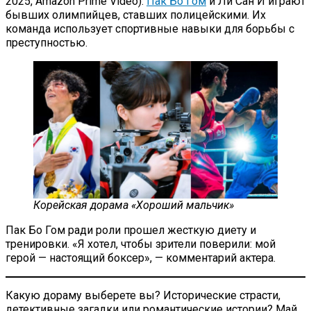
2025, Amazon Prime Video).
Пак Бо Гом
и Ли Сан И играют
бывших олимпийцев, ставших полицейскими. Их
команда использует спортивные навыки для борьбы с
преступностью.
Корейская дорама «Хороший мальчик»
Пак Бо Гом ради роли прошел жесткую диету и
тренировки. «Я хотел, чтобы зрители поверили: мой
герой — настоящий боксер», — комментарий актера.
Какую дораму выберете вы? Исторические страсти,
детективные загадки или романтические истории? Май