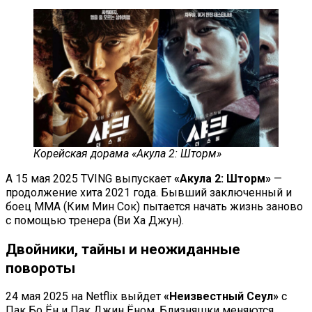
Корейская дорама «Акула 2: Шторм»
А 15 мая 2025 TVING выпускает
«Акула 2: Шторм»
—
продолжение хита 2021 года. Бывший заключенный и
боец ММА (Ким Мин Сок) пытается начать жизнь заново
с помощью тренера (Ви Ха Джун).
Двойники, тайны и неожиданные
повороты
24 мая 2025 на Netflix выйдет
«Неизвестный Сеул»
с
Пак Бо Ён и Пак Джин Ёном. Близняшки меняются