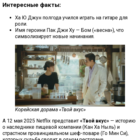
Интересные факты:
Ха Ю Джун полгода учился играть на гитаре для
роли.
Имя героини Пак Джи Ху — Бом («весна»), что
символизирует новые начинания.
Корейская дорама «Твой вкус»
А 12 мая 2025 Netflix представит
«Твой вкус»
— историю
о наследнике пищевой компании (Кан Ха Ныль) и
страстном провинциальном шеф-поваре (Го Мин Си),
которых судьба сводит в одном ресторане.