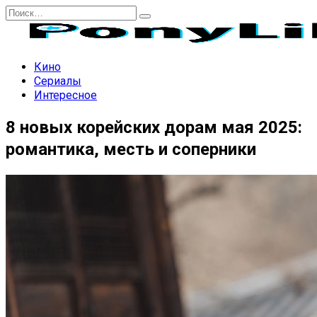
Перейти
Search
к
for:
содержанию
Кино
Сериалы
Интересное
8 новых корейских дорам мая 2025:
романтика, месть и соперники