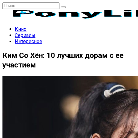
Перейти
Search
к
for:
содержанию
Кино
Сериалы
Интересное
Ким Со Хён: 10 лучших дорам с ее
участием