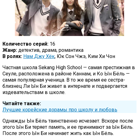
Количество серий:
16
Жанр:
детектив, драма, романтика
В ролях:
Нам Джу Хёк
, Юк Сон Чжэ, Ким Хи Чон
Частная школа Sekang High School — самая престижная в
Сеуле, расположена в районе Каннам, и Ко Ын Бёль —
самая популярная ученица. В то же время ее сестра-
близнец Ли Ын Би живет в интернате и подвергается
издевательствам в школе.
Читайте также:
Лучшие корейские дорамы про школу и любовь
Однажды Ын Бёль таинственно исчезает. Вскоре после
этого Ын Би теряет память, и ее принимают за Ын Бёль.
После этого Ын Би начинает жить как Ын Бёль.