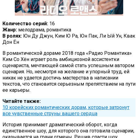
Количество серий:
16
Жанр:
мелодрама, романтика
В ролях:
Юн Ду Джун, Ким Ю Ра, Юн Пак, Ли Ый Ун, Квак
Дон Ён
В романтической дораме 2018 года «Радио Романтика»
Ким Со Хён играет роль амбициозной ассистентки
сценариста, мечтающей самой стать успешным автором
сценария. Но, несмотря на желание и упорный труд, ей
никак не удается достичь мастерства в написании
текстов, что становится серьезным препятствием на пути
ее карьеры.
Читайте также:
10 корейских романтических дорам, которые затронут
все чувственные струны вашего сердца
История принимает драматический оборот, когда
единственное шоу, для которого она готовила сценарии,
оказывается на грани отмены. Решив спасти шоу,