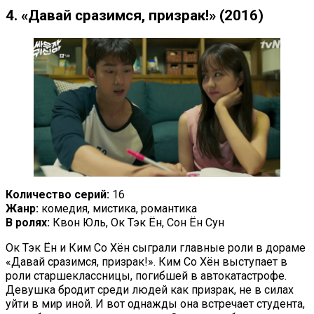
4. «Давай сразимся, призрак!» (2016)
Количество серий:
16
Жанр:
комедия, мистика, романтика
В ролях:
Квон Юль, Ок Тэк Ён, Сон Ён Сун
Ок Тэк Ён и Ким Со Хён сыграли главные роли в дораме
«Давай сразимся, призрак!». Ким Со Хён выступает в
роли старшеклассницы, погибшей в автокатастрофе.
Девушка бродит среди людей как призрак, не в силах
уйти в мир иной. И вот однажды она встречает студента,