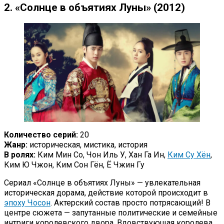
2. «Солнце в объятиях Луны» (2012)
Количество серий:
20
Жанр:
историческая, мистика, история
В ролях:
Ким Мин Со, Чон Иль У, Хан Га Ин,
Ким Су Хён
,
Ким Ю Чжон, Ким Сон Гён, Ё Чжин Гу
Сериал «Солнце в объятиях Луны» — увлекательная
историческая дорама, действие которой происходит в
эпоху Чосон
. Актерский состав просто потрясающий! В
центре сюжета — запутанные политические и семейные
интриги королевского двора. Вдовствующая королева