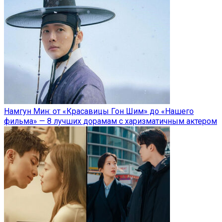
Намгун Мин: от «Красавицы Гон Шим» до «Нашего
фильма» — 8 лучших дорамам с харизматичным актером