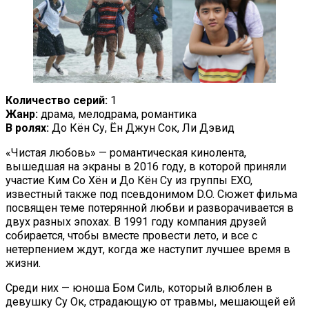
Количество серий:
1
Жанр:
драма, мелодрама, романтика
В ролях:
До Кён Су, Ён Джун Сок, Ли Дэвид
«Чистая любовь» — романтическая кинолента,
вышедшая на экраны в 2016 году, в которой приняли
участие Ким Со Хён и До Кён Су из группы EXO,
известный также под псевдонимом D.O. Сюжет фильма
посвящен теме потерянной любви и разворачивается в
двух разных эпохах. В 1991 году компания друзей
собирается, чтобы вместе провести лето, и все с
нетерпением ждут, когда же наступит лучшее время в
жизни.
Среди них — юноша Бом Силь, который влюблен в
девушку Су Ок, страдающую от травмы, мешающей ей