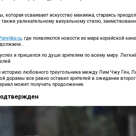
, которая осваивает искусство макияжа, стараясь преодо
также увлекательному визуальному стилю, заимствованно
onylike.ru
, где появляются новости из мира корейской кин
родолжаем…
пех и пришелся по душе зрителям по всему миру. Легкий 
елей.
л историю любовного треугольника между Лим Чжу Гён, Ли
й дорамы все равно оставил зрителей в ожидании второго
 сериал может получить продолжение.
 подтвержден