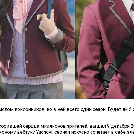
слом поклонников, но в ней всего один сезон. Будет ли 2 
окорившей сердца миллионов зрителей, вышел 9 декабря 2
рному вебтуну Yaongyi, сериал искусно сочетает в себе э