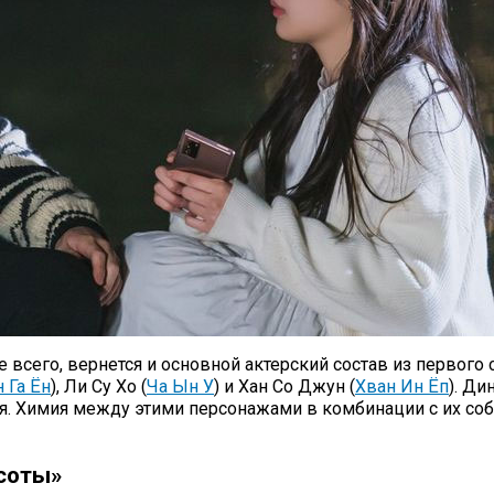
е всего, вернется и основной актерский состав из первого
 Га Ён
), Ли Су Хо (
Ча Ын У
) и Хан Со Джун (
Хван Ин Ёп
). Д
. Химия между этими персонажами в комбинации с их соб
соты»