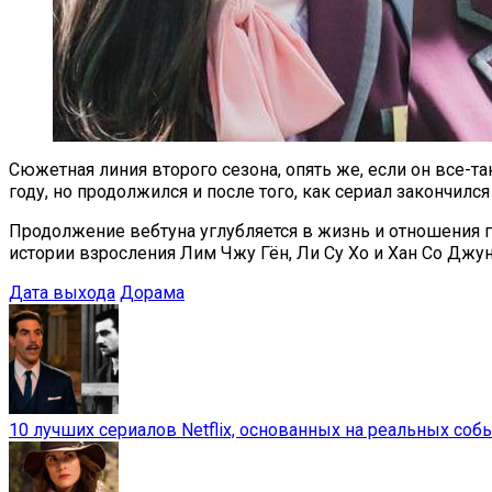
Сюжетная линия второго сезона, опять же, если он все-та
году, но продолжился и после того, как сериал закончил
Продолжение вебтуна углубляется в жизнь и отношения г
истории взросления Лим Чжу Гён, Ли Су Хо и Хан Со Джу
Дата выхода
Дорама
10 лучших сериалов Netflix, основанных на реальных соб