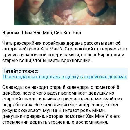
В ролях:
Шим Чан Мин, Син Хён Бин
Четырехсерийная корейская дорама рассказывает об
авторе вебтунов Хан Мин У. Страдающий от творческого
кризиса и частичной потери памяти, он перебирает свои
старые вещи, чтобы найти вдохновение.
Читайте также:
10 легендарных поцелуев в щечку в корейских дорамах
Однажды он находит старый календарь с пометкой 8
декабря, после чего вдруг вспоминает девушку из
старшей школы и начинает рисовать ее в мельчайших
подробностях. Все становится еще интереснее, когда
рисунок оживает! Мун Га Ён играет роль Мими,
девушки-призрака, которая помогает Хан Мин У в его
стремлении вернуть утраченные воспоминания.