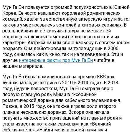
Мун Га Ён пользуется огромной популярностью в Южной
Корее. Ее часто называют королевой романтических
комедий, хвалят за естественную актерскую игру и за то,
как она умеет развлечь зрителей в хитовых сериалах. В
реальной жизни ее кипучая натура не мешает ей
воплощать сложные эмоции своих персонажей и их
характеры. Актриса начала свою карьеру в совсем юном
возрасте. Она дебютировала на телевидении в 2006
году, снимаясь как в кино, так и на телевидении. Эти и
другие
интересные факты про Мун Га Ён
читайте в
нашем материале.
Мун Га Ён была номинирована на премию KBS как
лучшая молодая актриса в 2010 и 2013 годах. В 2014
году, будучи подростком, Мун Га Ён сыграла свою
первую главную роль Мими в 4-серийной
романтической дораме для кабельного телевидения.
Позже, в 2015 году, она также играла роли второго
плана в нескольких дорамах. Вскоре она начала
получать множество приглашений на главные роли и
стала известна по таким сериалам, как «Великий
соблазнитель», «Найди меня в своей памяти» и