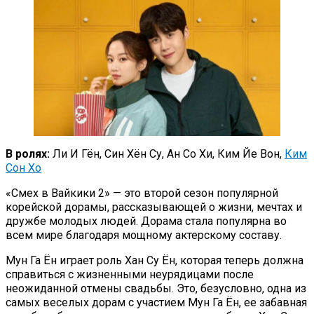
В ролях:
Ли И Гён, Син Хён Су, Ан Со Хи, Ким Йе Вон,
Ким
Сон Хо
«Смех в Вайкики 2» — это второй сезон популярной
корейской дорамы, рассказывающей о жизни, мечтах и
дружбе молодых людей. Дорама стала популярна во
всем мире благодаря мощному актерскому составу.
Мун Га Ён играет роль Хан Су Ён, которая теперь должна
справиться с жизненными неурядицами после
неожиданной отмены свадьбы. Это, безусловно, одна из
самых веселых дорам с участием Мун Га Ён, ее забавная