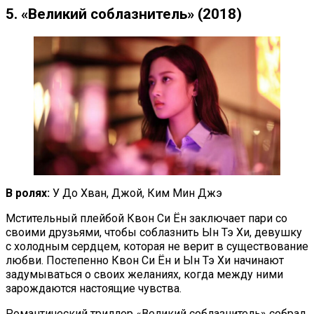
5. «Великий соблазнитель» (2018)
В ролях:
У До Хван, Джой, Ким Мин Джэ
Мстительный плейбой Квон Си Ён заключает пари со
своими друзьями, чтобы соблазнить Ын Тэ Хи, девушку
с холодным сердцем, которая не верит в существование
любви. Постепенно Квон Си Ён и Ын Тэ Хи начинают
задумываться о своих желаниях, когда между ними
зарождаются настоящие чувства.
Романтический триллер «Великий соблазнитель» собрал