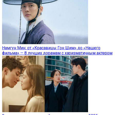
Намгун Мин: от «Красавицы Гон Шим» до «Нашего
фильма» — 8 лучших дорамам с харизматичным актером