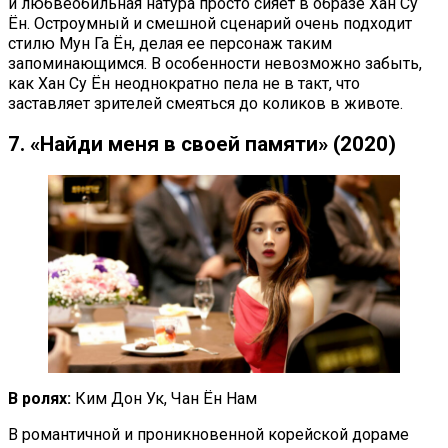
и любвеобильная натура просто сияет в образе Хан Су
Ён. Остроумный и смешной сценарий очень подходит
стилю Мун Га Ён, делая ее персонаж таким
запоминающимся. В особенности невозможно забыть,
как Хан Су Ён неоднократно пела не в такт, что
заставляет зрителей смеяться до коликов в животе.
7. «Найди меня в своей памяти» (2020)
В ролях:
Ким Дон Ук, Чан Ён Нам
В романтичной и проникновенной корейской дораме