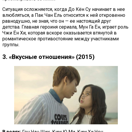
Ситуация осложняется, когда До Кён Су начинает в нее
влюбляться, а Пак Чан Ёль относится к ней откровенно
равнодушно, не зная, что он — ее настоящий друг
детства. Главная героиня сериала, Мун Га Ён, играет роль
Чжи Ён Хи, которая вскоре оказывается втянутой в
романтическое противостояние между участниками
группы.
3. «Вкусные отношения» (2015)
В ролях:
Гон Чан Шик, Ким Ю Ми, Ким Хи Чон