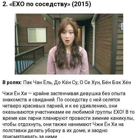
2. «EXO по соседству» (2015)
В ролях:
Пак Чан Ёль, До Кён Су, О Се Хун, Бён Бэк Хён
Чжи Ён Хи — крайне застенчивая девушка без опыта
знакомств и свиданий. По соседству с ней селятся
четверо красивых парней, и к ее удивлению, они
оказываются участниками ее любимой группы EXO! В то
время как парни планируют провести зимние каникулы,
чтобы отдохнуть, они также нанимают Чжи Ён Хи на
полставки делать уборку в их доме, и заодно
присматривать за ними.