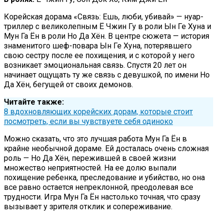
Корейская дорама «Связь: Ешь, люби, убивай» — нуар-
триллер с великолепным Ё Чжин Гу в роли Ын Ге Хуна и
Мун Га Ён в роли Но Да Хён. В центре сюжета — история
знаменитого шеф-повара Ын Ге Хуна, потерявшего
свою сестру после ее похищения, и с которой у него
возникает эмоциональная связь. Спустя 20 лет он
начинает ощущать ту же связь с девушкой, по имени Но
Да Хён, бегущей от своих демонов.
Читайте также:
8 вдохновляющих корейских дорам, которые стоит
посмотреть, если вы чувствуете себя одиноко
Можно сказать, что это лучшая работа Мун Га Ён в
крайне необычной дораме. Ей досталась очень сложная
роль — Но Да Хён, пережившей в своей жизни
множество неприятностей. На ее долю выпали
похищение ребенка, преследование и убийство, но она
все равно остается непреклонной, преодолевая все
трудности. Игра Мун Га Ён настолько точная, что сразу
вызывает у зрителя отклик и сопереживание.