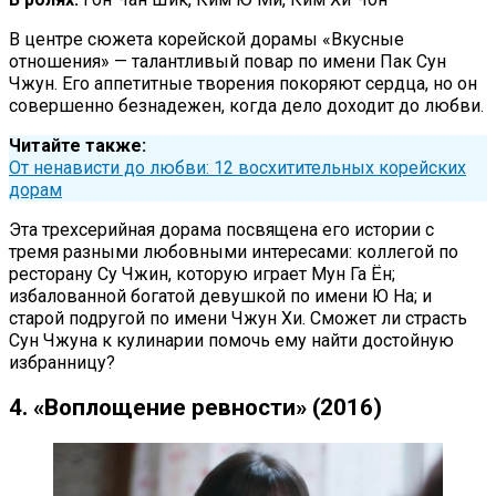
В центре сюжета корейской дорамы «Вкусные
отношения» — талантливый повар по имени Пак Сун
Чжун. Его аппетитные творения покоряют сердца, но он
совершенно безнадежен, когда дело доходит до любви.
Читайте также:
От ненависти до любви: 12 восхитительных корейских
дорам
Эта трехсерийная дорама посвящена его истории с
тремя разными любовными интересами: коллегой по
ресторану Су Чжин, которую играет Мун Га Ён;
избалованной богатой девушкой по имени Ю На; и
старой подругой по имени Чжун Хи. Сможет ли страсть
Сун Чжуна к кулинарии помочь ему найти достойную
избранницу?
4. «Воплощение ревности» (2016)