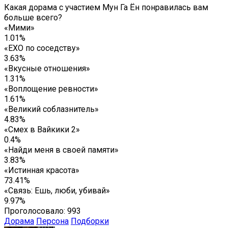
Какая дорама с участием Мун Га Ён понравилась вам
больше всего?
«Мими»
1.01%
«EXO по соседству»
3.63%
«Вкусные отношения»
1.31%
«Воплощение ревности»
1.61%
«Великий соблазнитель»
4.83%
«Смех в Вайкики 2»
0.4%
«Найди меня в своей памяти»
3.83%
«Истинная красота»
73.41%
«Связь: Ешь, люби, убивай»
9.97%
Проголосовало:
993
Дорама
Персона
Подборки