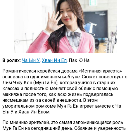
В ролях:
Ча Ын У
,
Хван Ин Ёп
, Пак Ю На
Романтическая корейская дорама «Истинная красота»
основана на одноименном вебтуне. Сюжет повествует о
Лим Чжу Кён (Мун Га Ён), которая учится в старших
классах и полностью меняет свой облик с помощью
макияжа после того, как всю жизнь подвергалась
насмешкам из-за своей внешности. В этом
уморительном ромкоме Мун Га Ён играет вместе с Ча
Ын У и Хван Ин Ёпом.
По мнению зрителей, это самая запоминающаяся роль
Мун Га Ён на сегодняшний день. Обаяние и уверенность