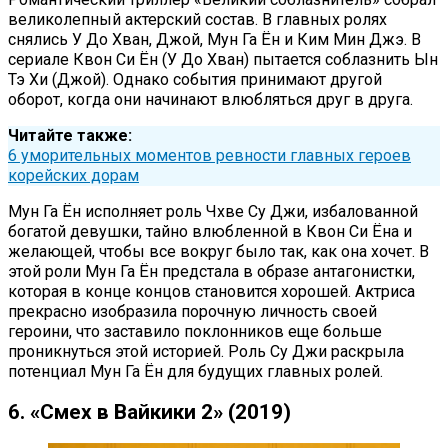
великолепный актерский состав. В главных ролях
снялись У До Хван, Джой, Мун Га Ён и Ким Мин Джэ. В
сериале Квон Си Ён (У До Хван) пытается соблазнить Ын
Тэ Хи (Джой). Однако события принимают другой
оборот, когда они начинают влюбляться друг в друга.
Читайте также:
6 уморительных моментов ревности главных героев
корейских дорам
Мун Га Ён исполняет роль Чхве Су Джи, избалованной
богатой девушки, тайно влюбленной в Квон Си Ёна и
желающей, чтобы все вокруг было так, как она хочет. В
этой роли Мун Га Ён предстала в образе антагонистки,
которая в конце концов становится хорошей. Актриса
прекрасно изобразила порочную личность своей
героини, что заставило поклонников еще больше
проникнуться этой историей. Роль Су Джи раскрыла
потенциал Мун Га Ён для будущих главных ролей.
6. «Смех в Вайкики 2» (2019)