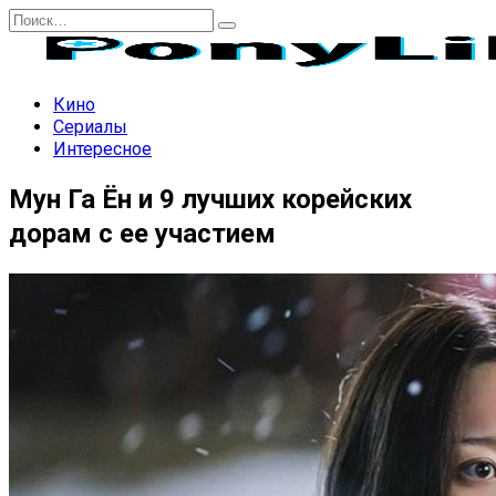
Перейти
Search
к
for:
содержанию
Кино
Сериалы
Интересное
Мун Га Ён и 9 лучших корейских
дорам с ее участием