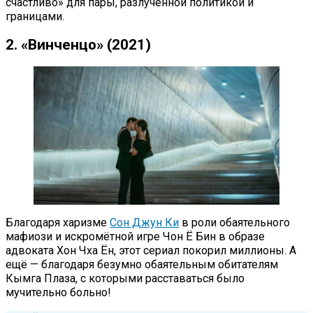
счастливо» для пары, разлучённой политикой и
границами.
2. «Винченцо» (2021)
Благодаря харизме
Сон Джун Ки
в роли обаятельного
мафиози и искромётной игре Чон Ё Бин в образе
адвоката Хон Чха Ён, этот сериал покорил миллионы. А
ещё — благодаря безумно обаятельным обитателям
Кымга Плаза, с которыми расставаться было
мучительно больно!