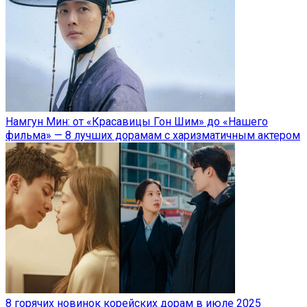
Намгун Мин: от «Красавицы Гон Шим» до «Нашего
фильма» — 8 лучших дорамам с харизматичным актером
8 горячих новинок корейских дорам в июле 2025