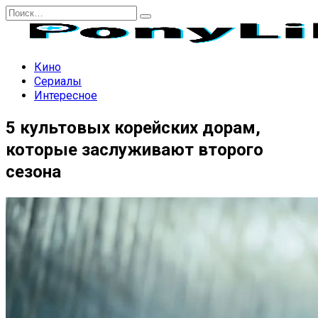
Перейти
Search
к
for:
содержанию
Кино
Сериалы
Интересное
5 культовых корейских дорам,
которые заслуживают второго
сезона