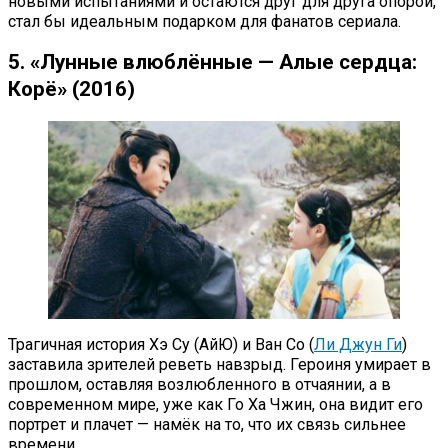
новыми испытаниями и остаются друг для друга опорой,
стал бы идеальным подарком для фанатов сериала.
5. «Лунные влюблённые — Алые сердца:
Корё» (2016)
Трагичная история Хэ Су (АйЮ) и Ван Со (
Ли Джун Ги
)
заставила зрителей реветь навзрыд. Героиня умирает в
прошлом, оставляя возлюбленного в отчаянии, а в
современном мире, уже как Го Ха Чжин, она видит его
портрет и плачет — намёк на то, что их связь сильнее
времени.