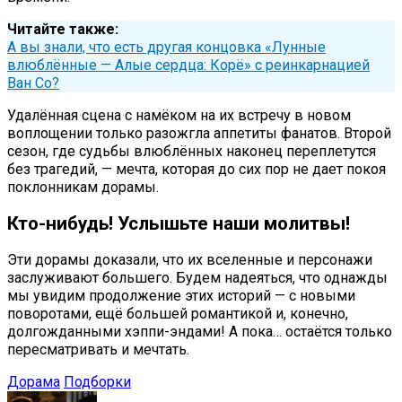
Читайте также:
А вы знали, что есть другая концовка «Лунные
влюблённые — Алые сердца: Корё» с реинкарнацией
Ван Со?
Удалённая сцена с намёком на их встречу в новом
воплощении только разожгла аппетиты фанатов. Второй
сезон, где судьбы влюблённых наконец переплетутся
без трагедий, — мечта, которая до сих пор не дает покоя
поклонникам дорамы.
Кто-нибудь! Услышьте наши молитвы!
Эти дорамы доказали, что их вселенные и персонажи
заслуживают большего. Будем надеяться, что однажды
мы увидим продолжение этих историй — с новыми
поворотами, ещё большей романтикой и, конечно,
долгожданными хэппи-эндами! А пока… остаётся только
пересматривать и мечтать.
Дорама
Подборки