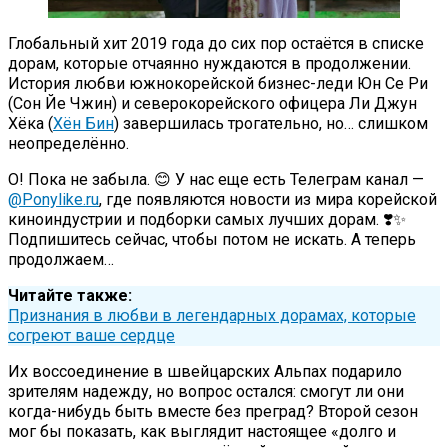
Глобальный хит 2019 года до сих пор остаётся в списке
дорам, которые отчаянно нуждаются в продолжении.
История любви южнокорейской бизнес-леди Юн Се Ри
(Сон Йе Чжин) и северокорейского офицера Ли Джун
Хёка (
Хён Бин
) завершилась трогательно, но… слишком
неопределённо.
О! Пока не забыла. 😊 У нас еще есть Телеграм канал —
@Ponylike.ru
, где появляются новости из мира корейской
киноиндустрии и подборки самых лучших дорам. ❣️✨
Подпишитесь сейчас, чтобы потом не искать. А теперь
продолжаем…
Читайте также:
Признания в любви в легендарных дорамах, которые
согреют ваше сердце
Их воссоединение в швейцарских Альпах подарило
зрителям надежду, но вопрос остался: смогут ли они
когда-нибудь быть вместе без преград? Второй сезон
мог бы показать, как выглядит настоящее «долго и