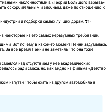
гативными наклонностями в «Теории Большого взрыва».
 быть оскорбительным и злобным, даже по отношению к
оиндустрии и подборки самых лучших дорам. ❣️✨
ь на некоторые из его самых неразумных требований.
щими. Вот почему в какой-то момент Пенни задумалась,
в. За все время Пенни не заметила, что она тоже
н смеялся над отсутствием у нее академических
 делалось ради смеха, но, как видно из фильма «Детство
ом напуган, чтобы ехать на другом автомобиле в