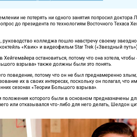
ремлении не потерять ни одного занятия попросил доктора 
вопрос до президента по технологиям Восточного Техаса Х
 руководство колледжа пошло навстречу своему звездному
октейль «Квик» и видеофильм Star Trek («Звездный путь»)
в Хейгемайера остановиться, потому что она хотела, чтобы 
ольшого взрыва» также должны были это понять.
о поведение, потому что он не был преднамеренно злым; 
ание их в своих интересах, поскольку он полагал, что име
ранних сезонах «Теории Большого взрыва».
и положения которого были в основном предназначены дл
него или отказывался что-либо для него делать, Шелдон ци