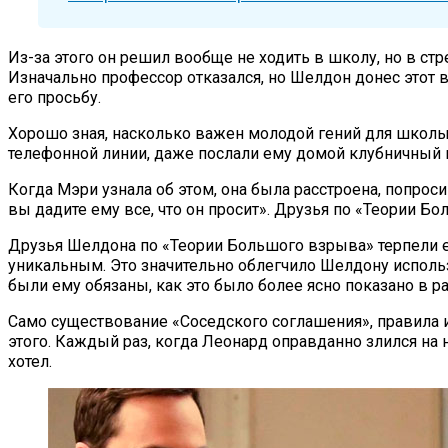
Из-за этого он решил вообще не ходить в школу, но в ст
Изначально профессор отказался, но Шелдон донес этот 
его просьбу.
Хорошо зная, насколько важен молодой гений для школы,
телефонной линии, даже послали ему домой клубничный к
Когда Мэри узнала об этом, она была расстроена, попроси
вы дадите ему все, что он просит». Друзья по «Теории Б
Друзья Шелдона по «Теории Большого взрыва» терпели ег
уникальным. Это значительно облегчило Шелдону использов
были ему обязаны, как это было более ясно показано в 
Само существование «Соседского соглашения», правила 
этого. Каждый раз, когда Леонард оправданно злился на 
хотел.