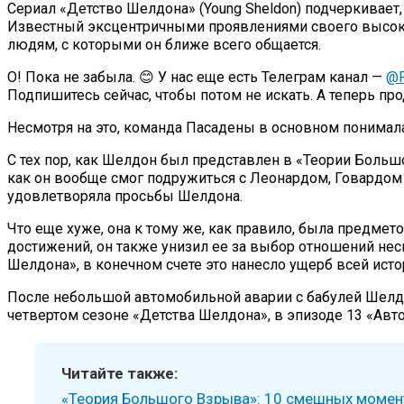
Сериал «Детство Шелдона» (Young Sheldon) подчеркивает
Известный эксцентричными проявлениями своего высоког
людям, с которыми он ближе всего общается.
О! Пока не забыла. 😊 У нас еще есть Телеграм канал —
@P
Подпишитесь сейчас, чтобы потом не искать. А теперь п
Несмотря на это, команда Пасадены в основном понимала 
С тех пор, как Шелдон был представлен в «Теории Больш
как он вообще смог подружиться с Леонардом, Говардом и
удовлетворяла просьбы Шелдона.
Что еще хуже, она к тому же, как правило, была предмет
достижений, он также унизил ее за выбор отношений несмо
Шелдона», в конечном счете это нанесло ущерб всей ист
После небольшой автомобильной аварии с бабулей Шелдо
четвертом сезоне «Детства Шелдона», в эпизоде 13 «Авто
Читайте также:
«Теория Большого Взрыва»: 10 смешных момент