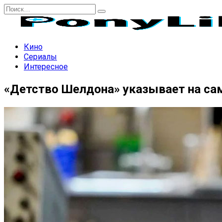
Перейти
Search
к
for:
содержанию
Кино
Сериалы
Интересное
«Детство Шелдона» указывает на са