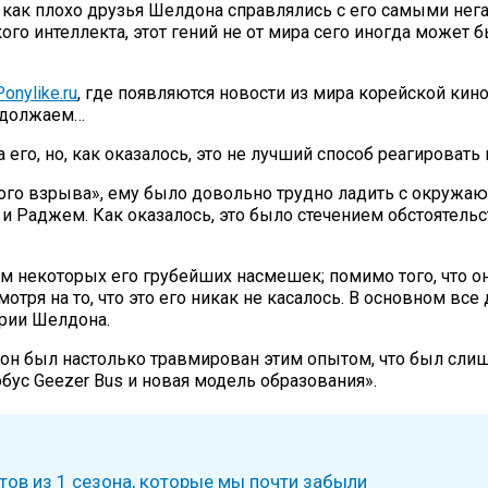
, как плохо друзья Шелдона справлялись с его самыми не
о интеллекта, этот гений не от мира сего иногда может
onylike.ru
, где появляются новости из мира корейской кин
родолжаем…
его, но, как оказалось, это не лучший способ реагироват
ого взрыва», ему было довольно трудно ладить с окружаю
 Раджем. Как оказалось, это было стечением обстоятельст
ом некоторых его грубейших насмешек; помимо того, что о
тря на то, что это его никак не касалось. В основном все
ории Шелдона.
н был настолько травмирован этим опытом, что был слишк
бус Geezer Bus и новая модель образования».
ов из 1 сезона, которые мы почти забыли