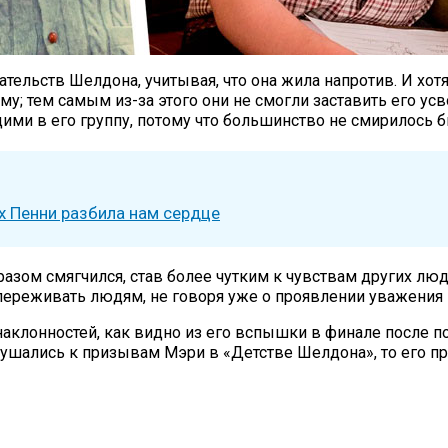
ательств Шелдона, учитывая, что она жила напротив. И х
у; тем самым из-за этого они не смогли заставить его усво
ми в его группу, потому что большинство не смирилось б
х Пенни разбила нам сердце
ом смягчился, став более чутким к чувствам других людей
опереживать людям, не говоря уже о проявлении уважения 
аклонностей, как видно из его вспышки в финале после п
слушались к призывам Мэри в «Детстве Шелдона», то его п