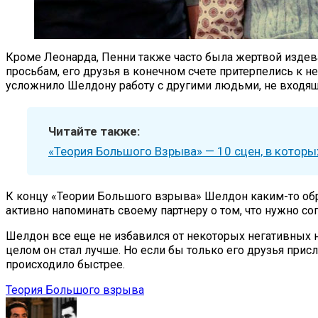
Кроме Леонарда, Пенни также часто была жертвой издев
просьбам, его друзья в конечном счете притерпелись к нем
усложнило Шелдону работу с другими людьми, не входящи
Читайте также:
«Теория Большого Взрыва» — 10 сцен, в которы
К концу «Теории Большого взрыва» Шелдон каким-то образ
активно напоминать своему партнеру о том, что нужно с
Шелдон все еще не избавился от некоторых негативных н
целом он стал лучше. Но если бы только его друзья при
происходило быстрее.
Теория Большого взрыва