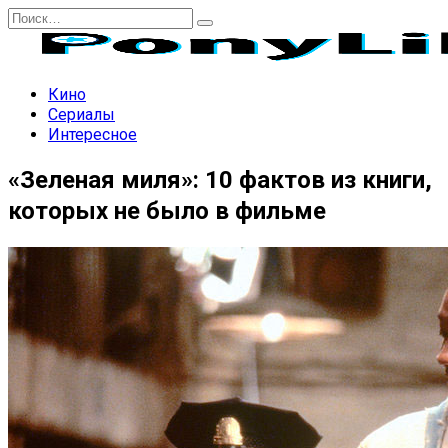
Перейти
Search
к
for:
содержанию
Кино
Сериалы
Интересное
«Зеленая миля»: 10 фактов из книги,
которых не было в фильме