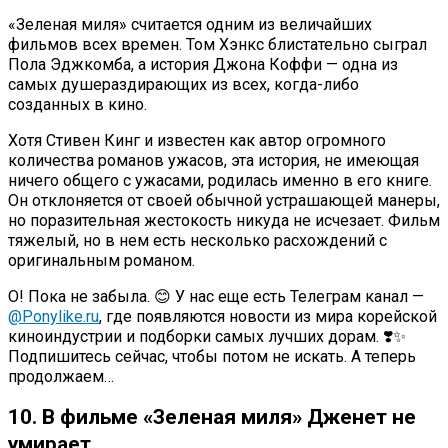
«Зеленая миля» считается одним из величайших
фильмов всех времен. Том Хэнкс блистательно сыграл
Пола Эджкомба, а история Джона Коффи — одна из
самых душераздирающих из всех, когда-либо
созданных в кино.
Хотя Стивен Кинг и известен как автор огромного
количества романов ужасов, эта история, не имеющая
ничего общего с ужасами, родилась именно в его книге.
Он отклоняется от своей обычной устрашающей манеры,
но поразительная жестокость никуда не исчезает. Фильм
тяжелый, но в нем есть несколько расхождений с
оригинальным романом.
О! Пока не забыла. 😊 У нас еще есть Телеграм канал —
@Ponylike.ru
, где появляются новости из мира корейской
киноиндустрии и подборки самых лучших дорам. ❣️✨
Подпишитесь сейчас, чтобы потом не искать. А теперь
продолжаем…
10. В фильме «Зеленая миля» Дженет не
умирает