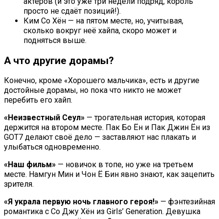
актёров (и это уже три недели подряд, король
просто не сдаёт позиций!).
Ким Со Хён — на пятом месте, но, учитывая,
сколько вокруг неё хайпа, скоро может и
подняться выше.
А что другие дорамы?
Конечно, кроме «Хорошего мальчика», есть и другие
достойные дорамы, но пока что никто не может
перебить его хайп.
«Неизвестный Сеул»
— трогательная история, которая
держится на втором месте. Пак Бо Ён и Пак Джин Ён из
GOT7 делают своё дело — заставляют нас плакать и
улыбаться одновременно.
«Наш фильм»
— новичок в топе, но уже на третьем
месте. Намгун Мин и Чон Ё Бин явно знают, как зацепить
зрителя.
«Я украла первую ночь главного героя!»
— фэнтезийная
романтика с Со Джу Хён из Girls’ Generation. Девушка