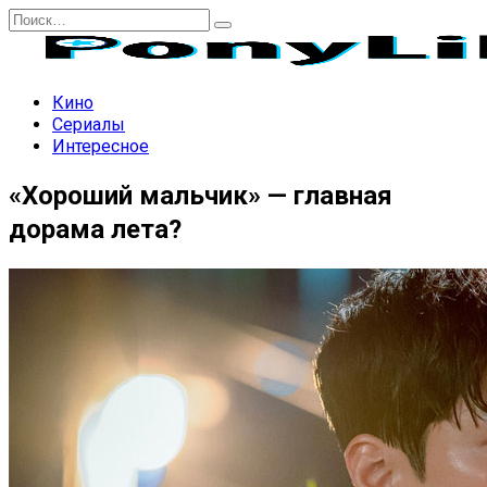
Перейти
Search
к
for:
содержанию
Кино
Сериалы
Интересное
«Хороший мальчик» — главная
дорама лета?