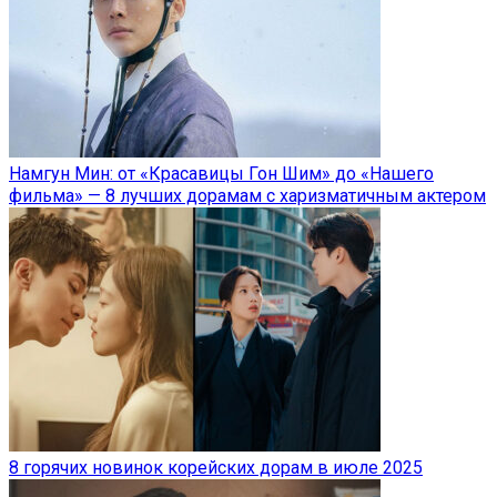
Намгун Мин: от «Красавицы Гон Шим» до «Нашего
фильма» — 8 лучших дорамам с харизматичным актером
8 горячих новинок корейских дорам в июле 2025