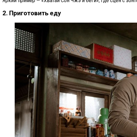
Яркий пример — «Хватай Сон Чжэ и беги», где сцен с зон
2. Приготовить еду