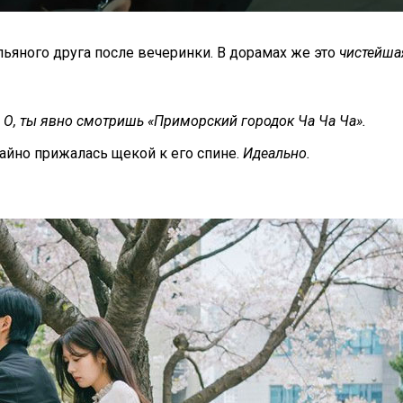
пьяного друга после вечеринки. В дорамах же это
чистейша
?
О, ты явно смотришь «Приморский городок Ча Ча Ча».
чайно прижалась щекой к его спине.
Идеально.