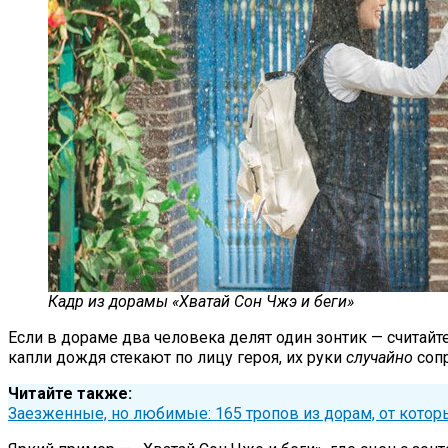
Кадр из дорамы «Хватай Сон Чжэ и беги»
Если в дораме два человека делят один зонтик — считайте
капли дождя стекают по лицу героя, их руки
случайно
соп
Читайте также:
Заезженные, но любимые: 165 тропов из дорам, от котор