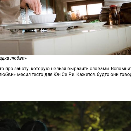
садка любви»
о про заботу, которую нельзя выразить словами. Вспомнит
юбви» месил тесто для Юн Се Ри. Кажется, будто они гово