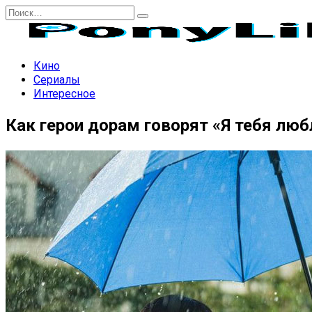
Перейти
Search
к
for:
содержанию
Кино
Сериалы
Интересное
Как герои дорам говорят «Я тебя люб