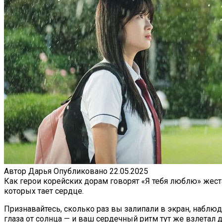
Автор
Дарья
Опубликовано
22.05.2025
Как герои корейских дорам говорят «Я тебя люблю» жест
которых тает сердце.
Признавайтесь, сколько раз вы залипали в экран, наблю
глаза от солнца — и ваш сердечный ритм тут же взлетал 