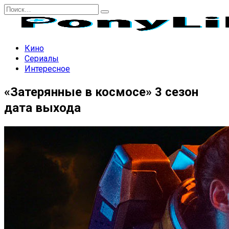
Перейти
Search
к
for:
содержанию
Кино
Сериалы
Интересное
«Затерянные в космосе» 3 сезон
дата выхода