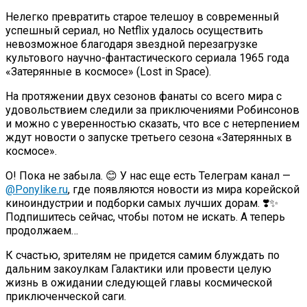
Нелегко превратить старое телешоу в современный
успешный сериал, но Netflix удалось осуществить
невозможное благодаря звездной перезагрузке
культового научно-фантастического сериала 1965 года
«Затерянные в космосе» (Lost in Space).
На протяжении двух сезонов фанаты со всего мира с
удовольствием следили за приключениями Робинсонов
и можно с уверенностью сказать, что все с нетерпением
ждут новости о запуске третьего сезона «Затерянных в
космосе».
О! Пока не забыла. 😊 У нас еще есть Телеграм канал —
@Ponylike.ru
, где появляются новости из мира корейской
киноиндустрии и подборки самых лучших дорам. ❣️✨
Подпишитесь сейчас, чтобы потом не искать. А теперь
продолжаем…
К счастью, зрителям не придется самим блуждать по
дальним закоулкам Галактики или провести целую
жизнь в ожидании следующей главы космической
приключенческой саги.