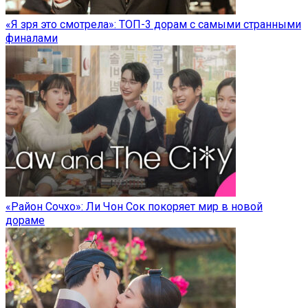
«Я зря это смотрела»: ТОП-3 дорам с самыми странными
финалами
«Район Сочхо»: Ли Чон Сок покоряет мир в новой
дораме