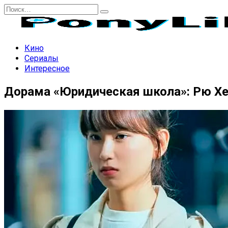
Перейти
Search
к
for:
содержанию
Кино
Сериалы
Интересное
Дорама «Юридическая школа»: Рю Хе 