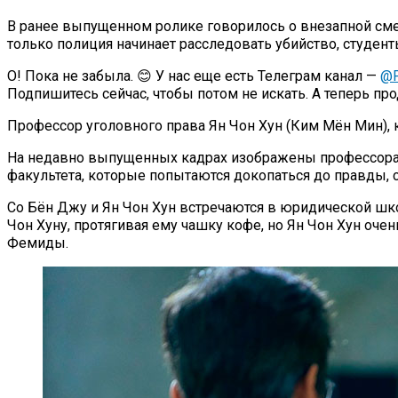
В ранее выпущенном ролике говорилось о внезапной сме
только полиция начинает расследовать убийство, студе
О! Пока не забыла. 😊 У нас еще есть Телеграм канал —
@P
Подпишитесь сейчас, чтобы потом не искать. А теперь п
Профессор уголовного права Ян Чон Хун (Ким Мён Мин), 
На недавно выпущенных кадрах изображены профессора С
факультета, которые попытаются докопаться до правды, 
Со Бён Джу и Ян Чон Хун встречаются в юридической шко
Чон Хуну, протягивая ему чашку кофе, но Ян Чон Хун очен
Фемиды.