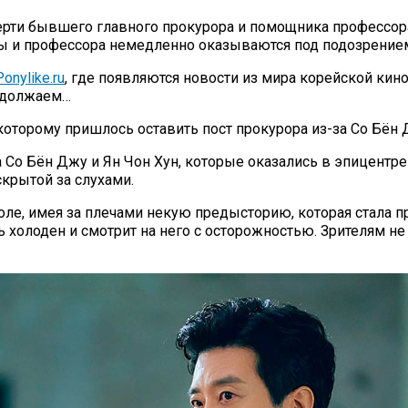
рти бывшего главного прокурора и помощника профессора 
нты и профессора немедленно оказываются под подозрение
onylike.ru
, где появляются новости из мира корейской кин
родолжаем…
которому пришлось оставить пост прокурора из-за Со Бён 
о Бён Джу и Ян Чон Хун, которые оказались в эпицентре
скрытой за слухами.
ле, имея за плечами некую предысторию, которая стала п
ь холоден и смотрит на него с осторожностью. Зрителям не 