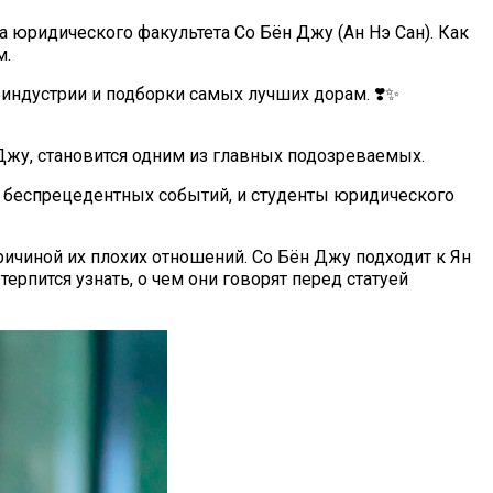
юридического факультета Со Бён Джу (Ан Нэ Сан). Как
м.
оиндустрии и подборки самых лучших дорам. ❣️✨
Джу, становится одним из главных подозреваемых.
 беспрецедентных событий, и студенты юридического
ричиной их плохих отношений. Со Бён Джу подходит к Ян
терпится узнать, о чем они говорят перед статуей